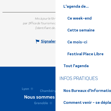
L'agenda de...
Ce week-end
Mis à jour le 19 mai 2026 à 12:19
par Office de Tourisme de Belledonne Chartreuse
(Identifiant de l'offre :
5717521
)
Cette semaine
Signaler une erreur
Ce mois-ci
Festival Place Libre
Tout l'agenda
INFOS PRATIQUES
Nos Bureaux d'Informatio
Comment venir - se dépl