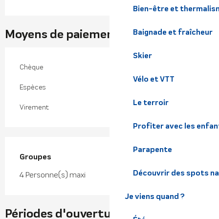
Bien-être et thermalis
Moyens de paiement
Baignade et fraîcheur
Skier
Chèque
Vélo et VTT
Espèces
Le terroir
Virement
Profiter avec les enfan
Parapente
Groupes
Groupes
Découvrir des spots na
4 Personne(s) maxi
Je viens quand ?
Périodes d'ouverture