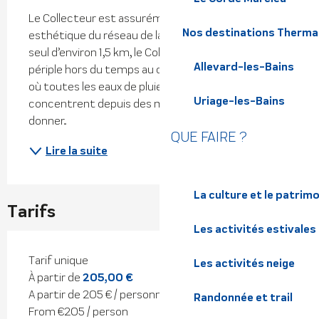
Le Collecteur est assurément la partie la plus 
Nos destinations Therma
esthétique du réseau de la Dent de Crolles. Long à lui 
seul d’environ 1,5 km, le Collecteur propose un 
Allevard-les-Bains
périple hors du temps au cœur de la montagne, là 
où toutes les eaux de pluie et de fonte se 
Uriage-les-Bains
concentrent depuis des millions d’années pour 
donner...
QUE FAIRE ?
Lire la suite
La culture et le patrim
Tarifs
Les activités estivales
Tarifs 2026
Tarif unique
Les activités neige
À partir de
205,00 €
A partir de 205 € / personne
Randonnée et trail
From €205 / person