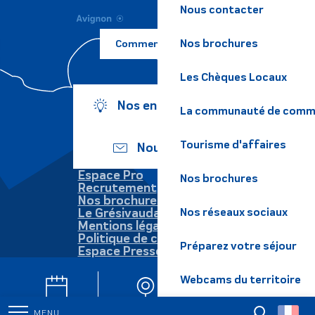
Nous contacter
Nos brochures
Comment venir ?
Les Chèques Locaux
Nos engagements
La communauté de commu
Tourisme d'affaires
Nous écrire
Espace Pro
Nos brochures
Recrutement
Nos brochures
Le Grésivaudan
Nos réseaux sociaux
Mentions légales
Politique de confidentialité
Préparez votre séjour
Espace Presse
Webcams du territoire
Agenda
Webcams
Newsletters
MENU