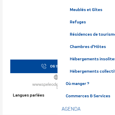
Meublés et Gîtes
Refuges
Résidences de tourism
Chambres d'Hôtes
Hébergements insolite
06 15 11 25
▒▒
Hébergements collecti
Où manger ?
www.speleodentdecrolles.fr
Langues parlées
Langues parlées
Commerces & Services
AGENDA