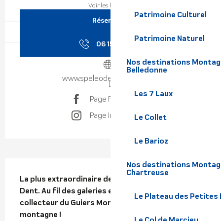
Voir les horaires
Patrimoine Culturel
Réserver
Patrimoine Naturel
06 15 11 25
▒▒
Nos destinations Montagne
Belledonne
www.speleodentdecrolles.fr
Les 7 Laux
Page Facebook
Page Instagram
Le Collet
Le Barioz
Description
Nos destinations Montagn
Chartreuse
La plus extraordinaire des incursions dans la 
Dent. Au fil des galeries et des puits, atteignez le 
Le Plateau des Petites
collecteur du Guiers Mort, au cœur de la 
montagne !
Le Col de Marcieu