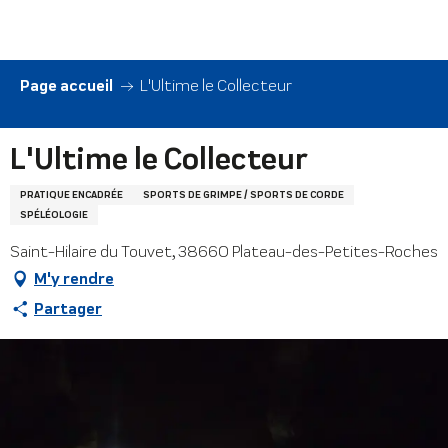
Aller
au
contenu
principal
Page accueil
L'Ultime le Collecteur
L'Ultime le Collecteur
PRATIQUE ENCADRÉE
SPORTS DE GRIMPE / SPORTS DE CORDE
SPÉLÉOLOGIE
Saint-Hilaire du Touvet, 38660 Plateau-des-Petites-Roches
M'y rendre
Partager