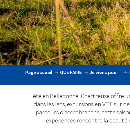
Page accueil
QUE FAIRE
Je viens pour…
L’été en Belledonne-Chartreuse offre u
dans les lacs, excursions en VTT sur d
parcours d’accrobranche, cette saison
expériences rencontre la beauté na