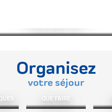
Se baigner dans la vallée
VTT de descente
Lire la suite
Lire la suite
Organisez
votre séjour
IQUES
QUE FAIRE