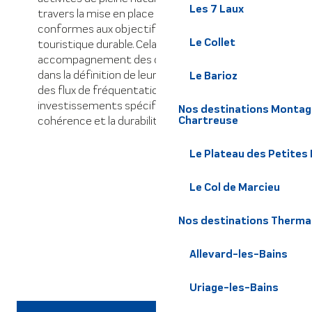
Les 7 Laux
travers la mise en place de camps de base
conformes aux objectifs de développement
Le Collet
touristique durable. Cela implique un
accompagnement des communes supports
dans la définition de leurs projets et la gestion
Le Barioz
des flux de fréquentation, avec des
investissements spécifiques pour assurer la
Nos destinations Montagn
Chartreuse
cohérence et la durabilité de ces initiatives.
Le Plateau des Petites
Le Col de Marcieu
Nos destinations Therma
Allevard-les-Bains
Mobilité douce
Uriage-les-Bains