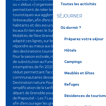
Toutes les activités
ou « skibus ») organisées par le territoire
permettent de relier les grands sites
touristiques aux agglomérations et la vallée du
SÉJOURNER
Grésivaudan, afin d’encourager la mobilité des
habitants et des excursionnistes / touristes
Où dormir ?
locaux. En lien avec le Syndicat Mixte des
Mobilités de l’Aire Grenobloise, Le Grésivaudan a
Préparez votre séjour
adapté ces lignes, sur les deux saisons, afin de
répondre au mieux aux besoins des usagers et
Hôtels
des destinations touristiques.
Pour la saison estivale, mise en place d’une ligne
de substitution au Funiculaire (fermé depuis les
Campings
intempéries de fin 2021) et création d’un tarif
réduit permettant l’accès aux équipements
Meublés et Gîtes
communautaires desservis par les lignes
Destination nature. Pour la saison hivernale,
Refuges
simplification de la tarification et création d’un
départ de Grenoble pour les lignes à destination
Résidences de tourism
de Prapoutel – Les 7 Laux et de Chamrousse,
afin d’encourager les grenoblois, clientèle