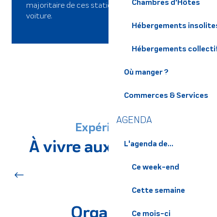
Chambres d'Hôtes
majoritaire de ces stations, à délaisser leur
voiture.
Hébergements insolite
Hébergements collecti
Où manger ?
Commerces & Services
AGENDA
Expériences
À vivre aux alentours
L'agenda de...
Ce week-end
Balades et randonnées
Cette semaine
Organisez
Ce mois-ci