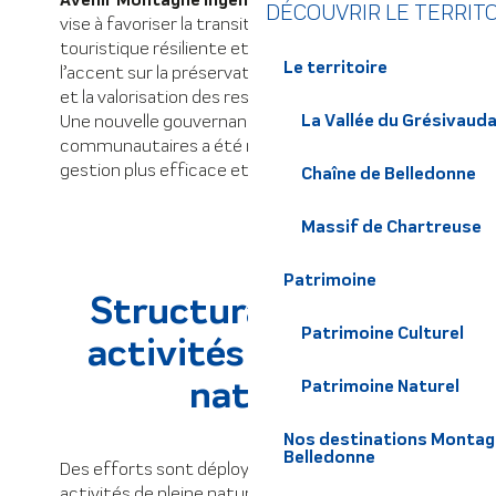
DÉCOUVRIR LE TERRIT
vise à favoriser la transition vers une offre
touristique résiliente et durable, en mettant
Le territoire
l’accent sur la préservation des écosystèmes
et la valorisation des ressources locales.
La Vallée du Grésivaud
Une nouvelle gouvernance des stations
communautaires a été mise en place pour une
gestion plus efficace et transparente.
Chaîne de Belledonne
Massif de Chartreuse
Patrimoine
Structuration des
Patrimoine Culturel
activités de pleine
nature
Patrimoine Naturel
Nos destinations Montagne
Belledonne
Des efforts sont déployés pour structurer les
activités de pleine nature, notamment à