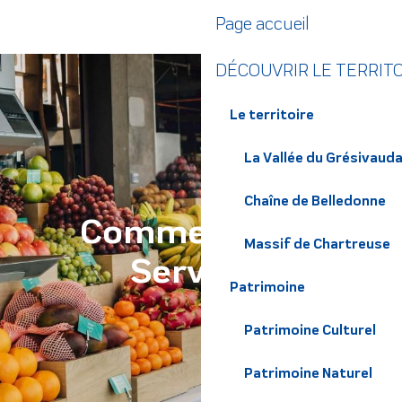
Aller
Page accueil
au
contenu
DÉCOUVRIR LE TERRIT
principal
Le territoire
La Vallée du Grésivaud
Chaîne de Belledonne
Commerces et
Massif de Chartreuse
Services
Patrimoine
Patrimoine Culturel
Patrimoine Naturel