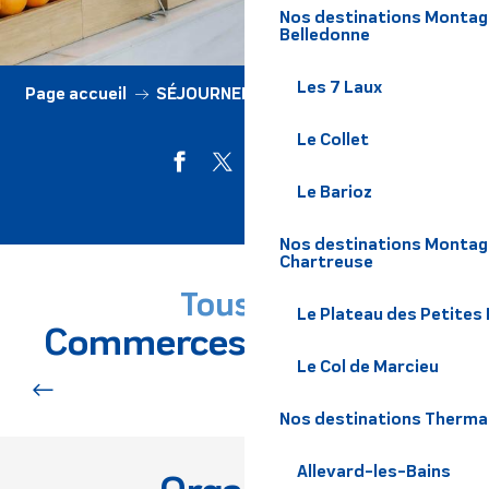
Nos destinations Montagne
Belledonne
Les 7 Laux
Page accueil
SÉJOURNER
Commerces & Services
Le Collet
Le Barioz
Nos destinations Montagn
Chartreuse
Tous nos
Le Plateau des Petites
Commerces et Services
Le Col de Marcieu
Commerces alimentaires
Nos destinations Therma
Allevard-les-Bains