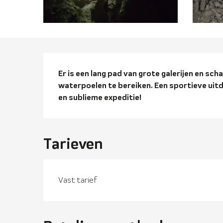
Beschrijvi
Er is een lang pad van grote galerijen en scha
waterpoelen te bereiken. Een sportieve uitda
en sublieme expeditie!
Tarieven
Tarieven 2026
Vast tarief