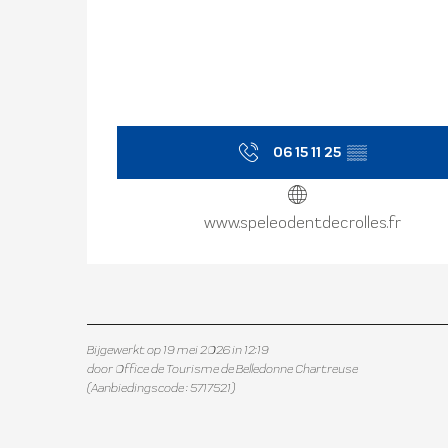
06 15 11 25
▒▒
www.speleodentdecrolles.fr
Bijgewerkt op 19 mei 2026 in 12:19
door Office de Tourisme de Belledonne Chartreuse
(Aanbiedingscode :
5717521
)