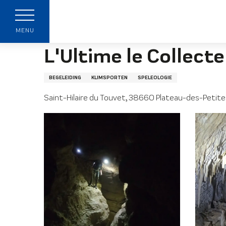
Aller
Startpagina
L'Ultime le Collecteur
au
p
contenu
MENU
principal
L'Ultime le Collect
BEGELEIDING
KLIMSPORTEN
SPELEOLOGIE
Saint-Hilaire du Touvet, 38660 Plateau-des-Petit
t