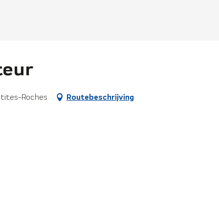
teur
etites-Roches
Routebeschrijving