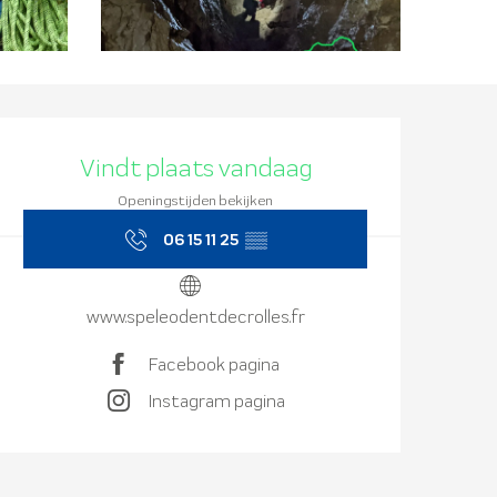
Openingstijd
Vindt plaats vandaag
Openingstijden bekijken
06 15 11 25
▒▒
www.speleodentdecrolles.fr
Facebook pagina
Instagram pagina