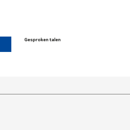
Gesproken talen
Gesproken talen