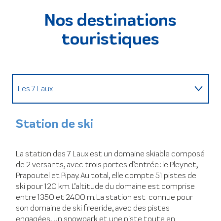
Nos destinations
touristiques
Les 7 Laux
Le Collet
Station de ski
Col de Marcieu
La station des 7 Laux est un domaine skiable composé
de 2 versants, avec trois portes d’entrée : le Pleynet,
Plateau des Petites Roches
Prapoutel et Pipay. Au total, elle compte 51 pistes de
ski pour 120 km. L’altitude du domaine est comprise
entre 1350 et 2400 m. La station est connue pour
Uriage-les-Bains
son domaine de ski freeride, avec des pistes
engagées, un snowpark et une piste toute en