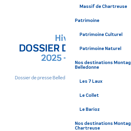
Massif de Chartreuse
Patrimoine
Patrimoine Culturel
Hiver
DOSSIER DE PRESSE
Patrimoine Naturel
2025 - 2026
Nos destinations Montagne
Belledonne
Dossier de presse Belledonne Chartreuse 2025
Les 7 Laux
Le Collet
Le Barioz
Nos destinations Montagn
Chartreuse