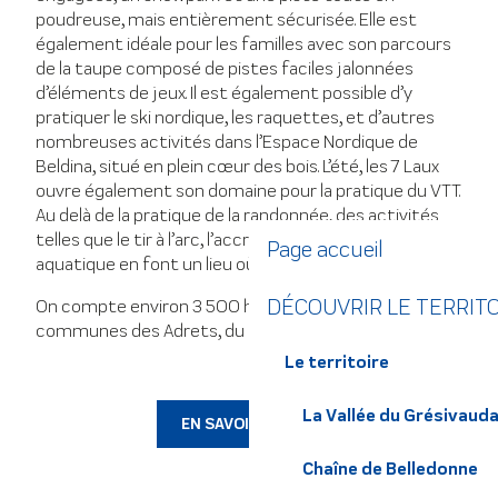
poudreuse, mais entièrement sécurisée. Elle est
Allevard-les-Bains
également idéale pour les familles avec son parcours
de la taupe composé de pistes faciles jalonnées
d’éléments de jeux. Il est également possible d’y
pratiquer le ski nordique, les raquettes, et d’autres
nombreuses activités dans l’Espace Nordique de
Beldina, situé en plein cœur des bois. L’été, les 7 Laux
ouvre également son domaine pour la pratique du VTT.
Au delà de la pratique de la randonnée, des activités
telles que le tir à l’arc, l’accrobranche, ou l’espace
Page accueil
aquatique en font un lieu où l’on ne s’ennuie jamais.
DÉCOUVRIR LE TERRIT
On compte environ 3 500 habitants sur les
communes des Adrets, du Haut-Bréda et de Theys.
Le territoire
La Vallée du Grésivaud
EN SAVOIR PLUS
Chaîne de Belledonne