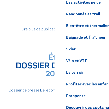
Les activités neige
Randonnée et trail
Bien-être et thermalis
Lire plus de publications sur Calaméo
Baignade et fraîcheur
Skier
Été
Vélo et VTT
DOSSIER DE PRESSE
2026
Le terroir
Profiter avec les enfan
Dossier de presse Belledonne Chartreuse été 2026
Parapente
Découvrir des spots na