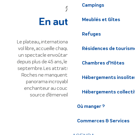
Campings
En automne
Meublés et Gîtes
Refuges
Le plateau, internationalement reconnu pour le
Résidences de tourism
vol libre, accueille chaque année la Coupe Icare,
un spectacle envoûtant pour les spectateurs
depuis plus de 45 ans, le troisième week-end de
Chambres d'Hôtes
septembre. Les attraits du Plateau des Petites
Roches ne manquent pas. Tout d’abord, son
Hébergements insolite
panorama incroyable, particulièrement
enchanteur au coucher du soleil, est une
Hébergements collecti
source d’émerveillement constant.
Où manger ?
Commerces & Services