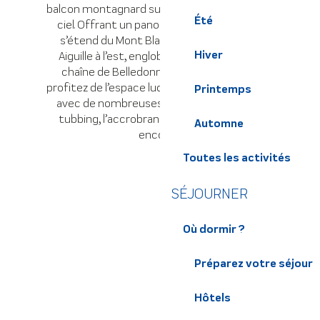
balcon montagnard suspendu entre terre et
Été
ciel. Offrant un panorama exceptionnel, il
s’étend du Mont Blanc à l’ouest au Mont
Hiver
Aiguille à l’est, englobant la majestueuse
chaîne de Belledonne. Jusqu’au 31 mars,
profitez de l’espace ludique du Col de Marcieu
Printemps
avec de nombreuses activités comme le
tubbing, l’accrobranche et bien d’autres
Automne
encore…
Toutes les activités
SÉJOURNER
Où dormir ?
Préparez votre séjour
Hôtels