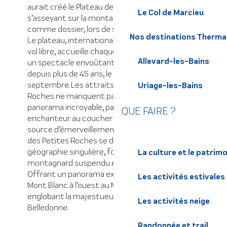
aurait créé le Plateau des Petites Roches en
Le Col de Marcieu
s’asseyant sur la montagne, utilisant la falaise
comme dossier, lors de sa traversée des Alpes.
Nos destinations Therma
Le plateau, internationalement reconnu pour le
vol libre, accueille chaque année la Coupe Icare,
Allevard-les-Bains
un spectacle envoûtant pour les spectateurs
depuis plus de 45 ans, le troisième week-end de
septembre. Les attraits du Plateau des Petites
Uriage-les-Bains
Roches ne manquent pas. Tout d’abord, son
panorama incroyable, particulièrement
QUE FAIRE ?
enchanteur au coucher du soleil, est une
source d’émerveillement constant. Le Plateau
des Petites Roches se distingue par sa
géographie singulière, formant un balcon
La culture et le patrim
montagnard suspendu entre terre et ciel.
Offrant un panorama exceptionnel, il s’étend du
Les activités estivales
Mont Blanc à l’ouest au Mont Aiguille à l’est,
englobant la majestueuse chaîne de
Les activités neige
Belledonne.
Randonnée et trail