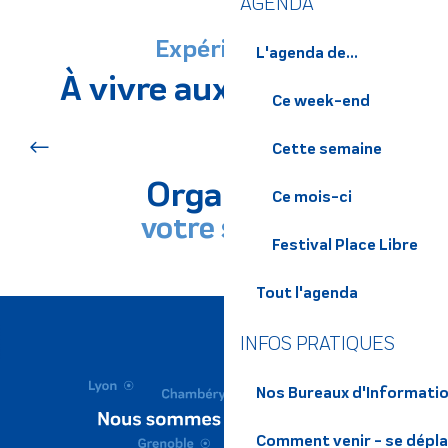
AGENDA
Expériences
L'agenda de...
À vivre aux alentours
Ce week-end
Les incontournables
Cette semaine
Organisez
Ce mois-ci
votre séjour
Festival Place Libre
DÉCOUVRIR LE TERRITOIRE
Tout l'agenda
INFOS PRATIQUES
Nos Bureaux d'Informatio
Comment venir - se dépl