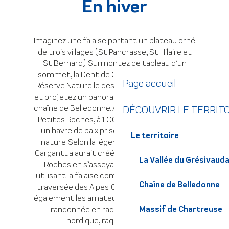
En hiver
Imaginez une falaise portant un plateau orné
de trois villages (St Pancrasse, St Hilaire et
St Bernard). Surmontez ce tableau d’un
sommet, la Dent de Crolles, prolongé par la
Page accueil
Réserve Naturelle des Hauts de Chartreuse,
et projetez un panorama exceptionnel sur la
chaîne de Belledonne. Ainsi naît le Plateau des
DÉCOUVRIR LE TERRIT
Petites Roches, à 1 000 mètres d’altitude,
un havre de paix prisé des amoureux de la
Le territoire
nature. Selon la légende, le célèbre géant
Gargantua aurait créé le Plateau des Petites
La Vallée du Grésivaud
Roches en s’asseyant sur la montagne,
utilisant la falaise comme dossier, lors de sa
Chaîne de Belledonne
traversée des Alpes. Ce lieu privilégié séduit
également les amateurs d’activités outdoor
Massif de Chartreuse
: randonnée en raquettes, ski alpin et
nordique, raquettes, luge…