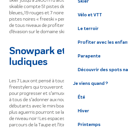
skier jusqu’à 2400 m d’altitude. Ce vaste domaine
Skier
skiable compte 51 pistes de ski dont 11 vertes, 14
bleues, 19 rouges et 7 noires ; à celles-ci, s’ajoutent 7
Vélo et VTT
pistes noires « freeski » permettant ainsi aux skieurs
de tous niveaux de profiter d’un véritable moment
Le terroir
d’évasion sur le domaine skiable des 7 Laux.
Profiter avec les enfan
Snowpark et espaces
Parapente
ludiques
Découvrir des spots na
Les 7 Laux ont pensé à tous les skieurs, y compris les
Je viens quand ?
freestylers qui trouveront côté Pleynet un snowpark
pour progresser et s’amuser. Ce grand espace permet
Été
à tous de s’adonner aux nouvelles glisses y compris les
débutants avec le mini boarder de Crêt Granier. Les
Hiver
plus aguerris pourront se lancer dans le boardercross
de niveau noir ! Les espaces ludiques comme le
Printemps
parcours de la Taupe et l’itinéraire de l’écureuil