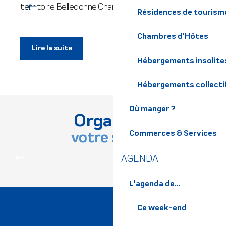
territoire Belledonne Chartreuse !
d
Résidences de tourism
a
Chambres d'Hôtes
Lire la suite
Hébergements insolite
Hébergements collecti
Où manger ?
Organisez
votre séjour
Commerces & Services
AGENDA
AGENDA
L'agenda de...
Ce week-end