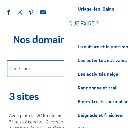
Uriage-les-Bains
QUE FAIRE ?
Nos domaines skiables
La culture et le patrim
Les activités estivales
Les 7 Laux
Les activités neige
Le collet d'Allevard
Randonnée et trail
3 sites
Le col de marcieu
Bien-être et thermalis
Baignade et fraîcheur
Avec plus de 120 km de pistes, le domaine skiable des
Le Barioz
7 Laux s’étend sur 2 versants, 3 sites et permet de