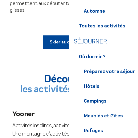
permettent aux débutants de s’initier aux premières
glisses.
Automne
Toutes les activités
SÉJOURNER
Skier aux 7 Laux
Où dormir ?
Préparez votre séjour
Découvrez
les activités hivernales
Hôtels
Campings
Yooner
Meublés et Gîtes
Activités insolites, activités détentes, de nature….
L
Refuges
Une montagne d’activités vous attend sur le
e