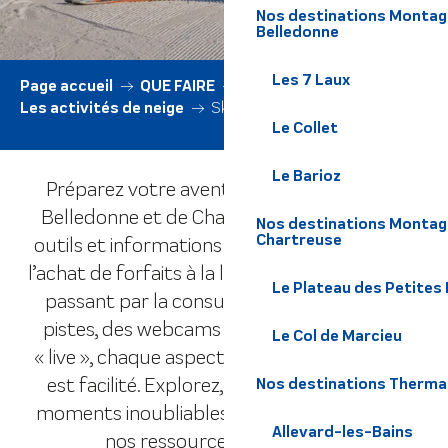
Nos destinations Montagne
Belledonne
Les 7 Laux
Page accueil
QUE FAIRE
Toutes les activités
Les activités de neige
Ski alpin
Le Collet
Le Barioz
Préparez votre aventure sur les pistes de
Belledonne et de Chartreuse avec tous les
Nos destinations Montagn
Chartreuse
outils et informations à votre disposition. De
l’achat de forfaits à la location de matériel, en
Le Plateau des Petites
passant par la consultation des plans des
pistes, des webcams en direct et des infos
Le Col de Marcieu
« live », chaque aspect de votre séjour de ski
est facilité. Explorez, planifiez et vivez des
Nos destinations Therma
moments inoubliables sur les pistes grâce à
Allevard-les-Bains
nos ressources complètes !