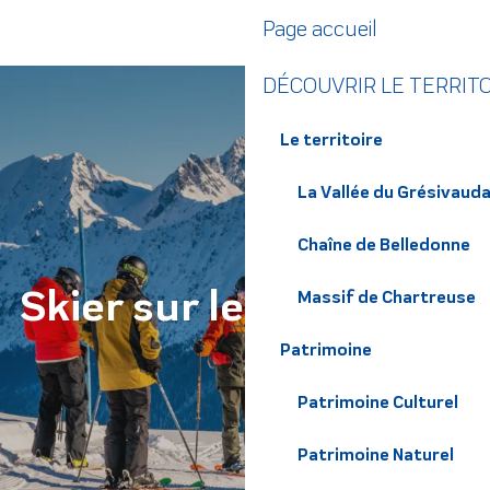
Aller
Page accueil
au
contenu
DÉCOUVRIR LE TERRIT
principal
Le territoire
La Vallée du Grésivaud
Chaîne de Belledonne
Skier sur les domaines
Massif de Chartreuse
Patrimoine
Patrimoine Culturel
Patrimoine Naturel