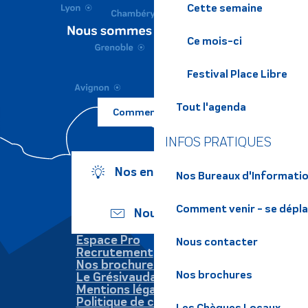
Cette semaine
Ce mois-ci
Festival Place Libre
Tout l'agenda
Comment venir ?
INFOS PRATIQUES
Nos engagements
Nos Bureaux d'Informatio
Comment venir - se dépl
Nous écrire
Espace Pro
Nous contacter
Recrutement
Nos brochures
Nos brochures
Le Grésivaudan
Mentions légales
Politique de confidentialité
Les Chèques Locaux