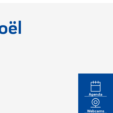
oël
Agenda
Webcams