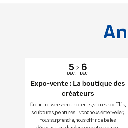
An
5
6
DÉC.
DÉC.
Expo-vente : La boutique des
créateurs
Durant un week-end, poteries, verres soufflés,
sculptures, peintures… vont nous émerveiller,
nous surprendre, nous offrir de belles
découvertes, de jolies rencontres ou de...