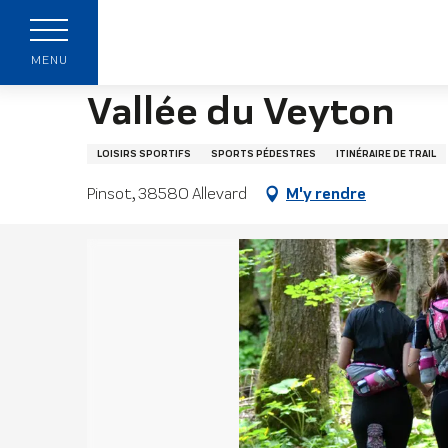
Aller
Page accueil
Vallée du Veyton
au
contenu
MENU
principal
Vallée du Veyton
LOISIRS SPORTIFS
SPORTS PÉDESTRES
ITINÉRAIRE DE TRAIL
Pinsot, 38580 Allevard
M'y rendre
z
s