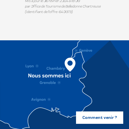
Mis à jour le 06 février 2024 à 18:09
par Office de Tourisme de Belledonne Chartreuse
(Identifiant de l'offre :
640373
)
Comment venir ?