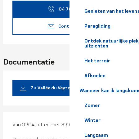
04 76 45 10
▒▒
Genieten van het leven
Paragliding
Contacteer ons
Ontdek natuurlijke pl
uitzichten
Documentatie
Het terroir
Afkoelen
7 > Vallée du Veyton - 23km
Wanneer kan ik langskom
Zomer
Winter
Van 01/04 tot en met 31/10.
Langzaam