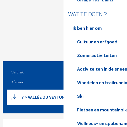
WAT TE DOEN ?
Ik ben hier om
Cultuur en erfgoed
Zomeractiviteiten
Activiteiten in de snee
Vertrek
Allevard
Praktische informatie
Afstand
23.3 km
Wandelen en trailrunni
Documentatie
Ski
Met GP
7 > VALLÉE DU VEYTON - 23KM
Fietsen en mountainbi
Openingstijden en contact
Wellness- en spabehan