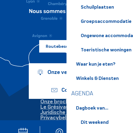
Schuilplaatsen
Groepsaccommodatie
Ongewone accommoda
Routebeschrijving ?
Toeristische woningen
Waar kun je eten?
Onze verplichtingen
Winkels & Diensten
Contact
AGENDA
Onze brochures
Le Grésivaudan
Dagboek van...
Juridische informatie
Privacybeleid
Dit weekend