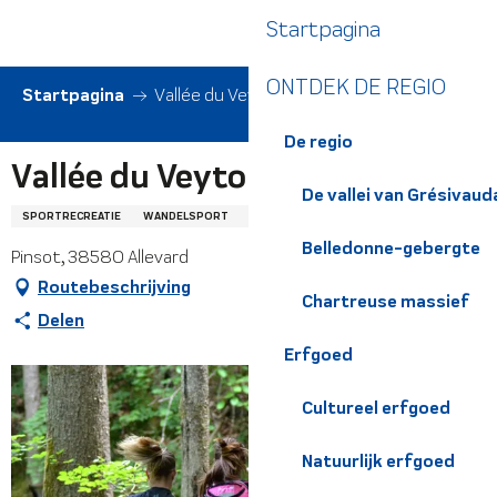
Aller
Startpagina
au
contenu
ONTDEK DE REGIO
principal
Startpagina
Vallée du Veyton
De regio
Vallée du Veyton
De vallei van Grésivaud
SPORTRECREATIE
WANDELSPORT
TRAIL ROUTE
Belledonne-gebergte
Pinsot, 38580 Allevard
Routebeschrijving
Chartreuse massief
Delen
Erfgoed
Cultureel erfgoed
Natuurlijk erfgoed