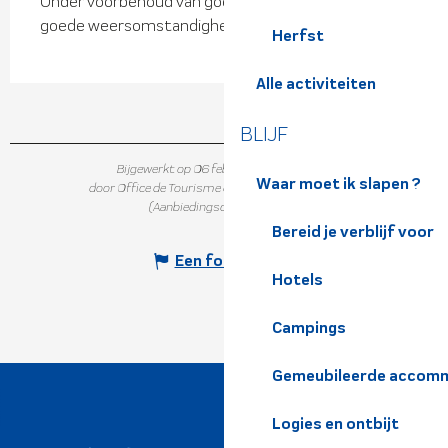
Onder voorbehoud van goede sneeuwcondities en
goede weersomstandigheden.
Herfst
Alle activiteiten
BLIJF
Bijgewerkt op 06 februari 2024 in 18:09
Waar moet ik slapen ?
door Office de Tourisme de Belledonne Chartreuse
(Aanbiedingscode :
640373
)
Bereid je verblijf voor
Een fout melden
Hotels
Campings
Gemeubileerde accomm
Logies en ontbijt