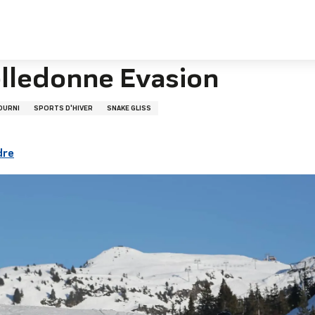
ion
elledonne Evasion
OURNI
SPORTS D'HIVER
SNAKE GLISS
dre