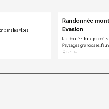
Randonnée monta
Evasion
n dans les Alpes
Randonnée demi-journée av
Paysages grandioses, faune
Le Collet