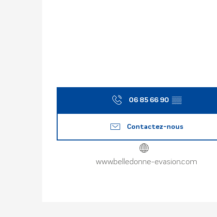
06 85 66 90
▒▒
Contactez-nous
www.belledonne-evasion.com