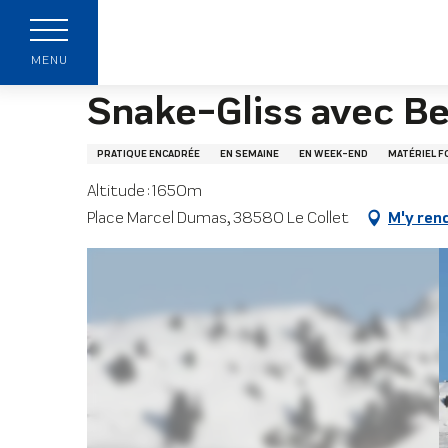
Aller
Page accueil
Snake-Gliss avec Belledonne Evas
au
contenu
MENU
principal
Snake-Gliss avec B
PRATIQUE ENCADRÉE
EN SEMAINE
EN WEEK-END
MATÉRIEL F
Altitude : 1650m
z
Place Marcel Dumas, 38580 Le Collet
M'y ren
s