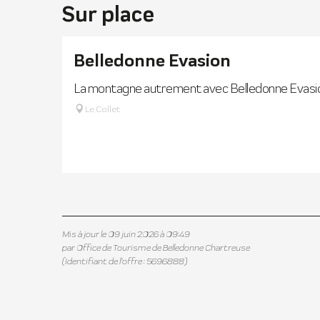
Sur place
Belledonne Evasion
La montagne autrement avec Belledonne Evasio
Le Collet
Mis à jour le 09 juin 2026 à 09:49
par Office de Tourisme de Belledonne Chartreuse
(Identifiant de l'offre :
5696888
)