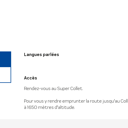
Langues parlées
Langues parlées
Accès
Accès
Rendez-vous au Super Collet.
Pour vous y rendre emprunter la route jusqu'au Colle
à 1650 mètres d'altitude.