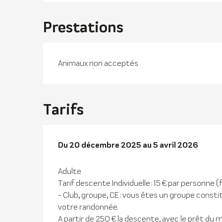
Prestations
Animaux non acceptés
Tarifs
Du
Du
20 décembre 2025
20 décembre 2025
au
au
5 avril 2026
5 avril 2026
Adulte
Tarif descente Individuelle : 15 € par personne (
- Club, groupe, CE : vous êtes un groupe consti
votre randonnée.
A partir de 250 € la descente, avec le prêt du 