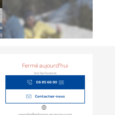
Ouverture et
Fermé aujourd'hui
Voir les horaires
06 85 66 90
▒▒
Contactez-nous
www.belledonne-evasion.com