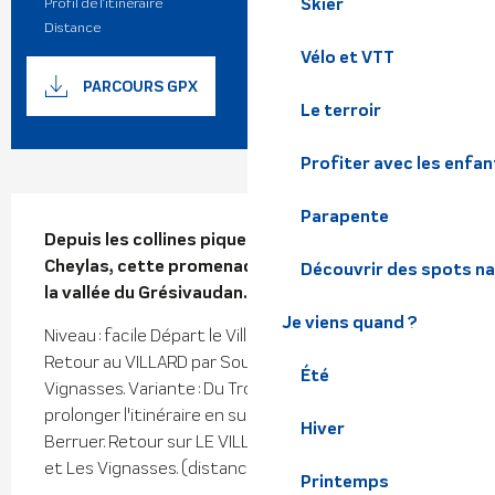
Skier
Profil de l’itinéraire
Boucle
Distance
2.5 km
Vélo et VTT
Documentation
SECTIO
PARCOURS GPX
Le terroir
Profiter avec les enfan
Description
Parapente
Depuis les collines piquetées de hameaux du 
Cheylas, cette promenade offre une belle vue de 
Découvrir des spots na
la vallée du Grésivaudan.
Je viens quand ?
Niveau : facile Départ le Villard, suivre LE TROUILLET. 
Retour au VILLARD par Sous le Trouillet et Les 
Été
Vignasses. Variante : Du Trouillet, possibilité de 
prolonger l'itinéraire en suivant l'Abbaye, puis Le 
Hiver
Berruer. Retour sur LE VILLARD par Sous le Trouillet 
et Les Vignasses. (distance : 2,1 km ;...
Printemps