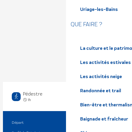
Uriage-les-Bains
QUE FAIRE ?
La culture et le patrim
Les activités estivales
Les activités neige
Randonnée et trail
Pédestre
Moyen
1h
Bien-être et thermalis
Baignade et fraîcheur
Départ
Le Cheylas
Informations pratiques