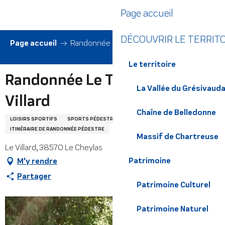
Aller
Page accueil
au
contenu
DÉCOUVRIR LE TERRIT
principal
Page accueil
Randonnée Le Trouillet - Le Villard
Le territoire
Randonnée Le Trouillet - Le
La Vallée du Grésivaud
Villard
Chaîne de Belledonne
LOISIRS SPORTIFS
SPORTS PÉDESTRES
ITINÉRAIRE DE RANDONNÉE PÉDESTRE
Massif de Chartreuse
Le Villard, 38570 Le Cheylas
Patrimoine
M'y rendre
Partager
Patrimoine Culturel
Patrimoine Naturel