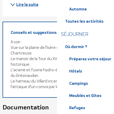
Lire la suite
Automne
Toutes les activités
Conseils et suggestions
SÉJOURNER
A voir :
Où dormir ?
Vue sur la plaine de l'Isère et le massif de la
Chartreuse.
Le manoir de la Tour du XVe siècle, Monument
Préparez votre séjour
historique.
L'acierie et l'usine hydro-électrique dans la plaine
Hôtels
du Grésivaudan.
Le hameau du Villard incendié en 1944, après
Campings
l'attaque d'un convoi par les maquisards.
Meublés et Gîtes
Documentation
Refuges