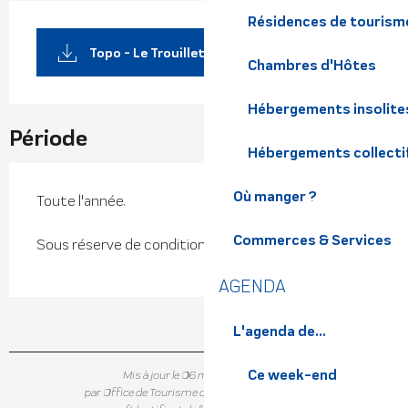
Résidences de tourism
Topo - Le Trouillet - Le Villard
Chambres d'Hôtes
Hébergements insolite
Période
Hébergements collecti
Où manger ?
Toute l'année.
Commerces & Services
Sous réserve de conditions météo favorables.
AGENDA
L'agenda de...
Ce week-end
Mis à jour le 06 mars 2024 à 15:16
par Office de Tourisme de Belledonne Chartreuse