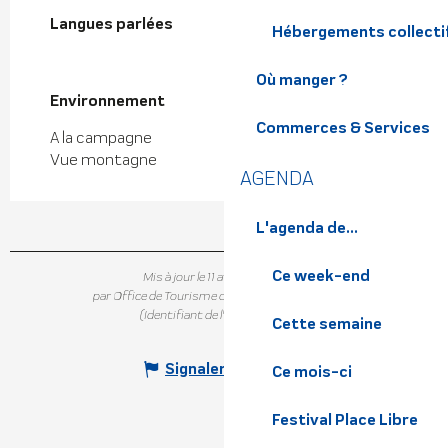
Langues parlées
Langues parlées
Hébergements collecti
Où manger ?
Environnement
Environnement
Commerces & Services
A la campagne
Vue montagne
AGENDA
L'agenda de...
Ce week-end
Mis à jour le 11 avril 2025 à 11:54
par Office de Tourisme de Belledonne Chartreuse
(Identifiant de l'offre :
7125489
)
Cette semaine
Signaler une erreur
Ce mois-ci
Festival Place Libre