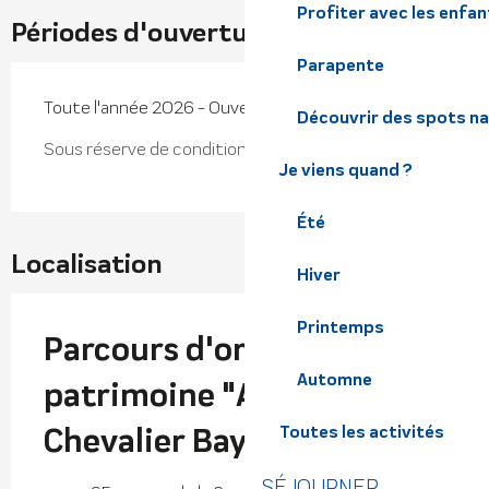
Profiter avec les enfan
Périodes d'ouverture
Parapente
Toute l'année 2026 - Ouvert tous les jours
Découvrir des spots na
Sous réserve de conditions météo favorables
Je viens quand ?
Été
Localisation
Hiver
Printemps
Parcours d'orientation
Automne
patrimoine "Au temps du
Chevalier Bayard"
Toutes les activités
SÉJOURNER