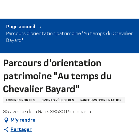
Aller
au
contenu
principal
Page accueil
Parcours d'orientation patrimoine "Au temps du Chevalier
Bayard"
Parcours d'orientation
patrimoine "Au temps du
Chevalier Bayard"
LOISIRS SPORTIFS
SPORTS PÉDESTRES
PARCOURS D'ORIENTATION
95 avenue de la Gare, 38530 Pontcharra
M'y rendre
Partager