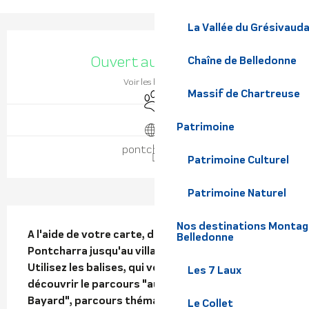
La Vallée du Grésivaud
Ouverture et coordonnées
Ouvert aujourd'hui
Chaîne de Belledonne
Voir les horaires
Massif de Chartreuse
Animaux acceptés
Patrimoine
pontcharra.fr
Patrimoine Culturel
Patrimoine Naturel
Description
Nos destinations Montagne
A l'aide de votre carte, déplacez -vous depuis 
Belledonne
Pontcharra jusqu'au village de Saint Maximin. 
Utilisez les balises, qui vous permettront de 
Les 7 Laux
découvrir le parcours "au temps du Chevalier 
Bayard", parcours thématique sur la vie du 
Le Collet