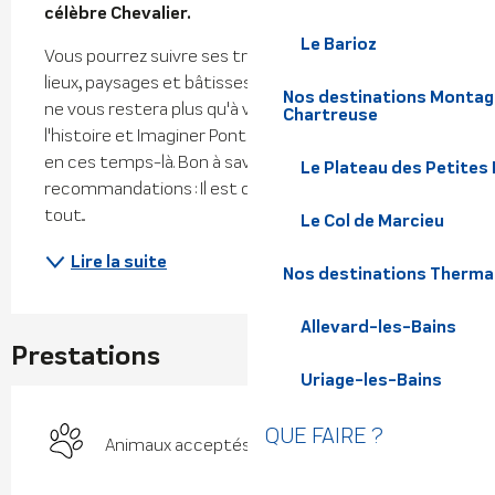
célèbre Chevalier.
Le Barioz
Vous pourrez suivre ses traces et retrouver les 
lieux, paysages et bâtisses qui lui étaient familiers. Il 
Nos destinations Montagn
ne vous restera plus qu'à vous immerger dans 
Chartreuse
l'histoire et Imaginer Pontcharra et Saint-Maximin 
en ces temps-là. Bon à savoir Quelques 
Le Plateau des Petites
recommandations : Il est de la responsabilité de 
tout...
Le Col de Marcieu
Lire la suite
Nos destinations Therma
Allevard-les-Bains
Prestations
Uriage-les-Bains
QUE FAIRE ?
Animaux acceptés