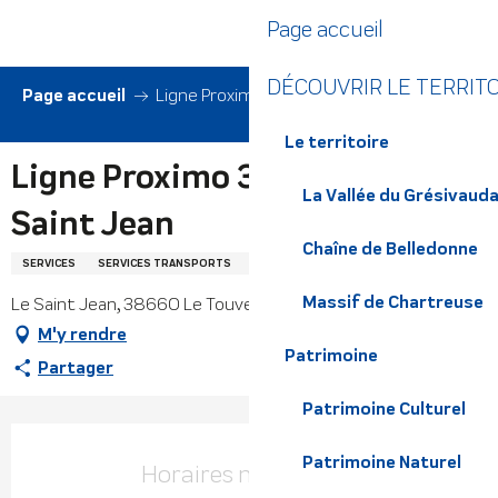
Aller
Page accueil
au
contenu
DÉCOUVRIR LE TERRIT
principal
Page accueil
Ligne Proximo 35 Arrêt Le Saint Jean
Le territoire
Ligne Proximo 35 Arrêt Le
La Vallée du Grésivaud
Saint Jean
Chaîne de Belledonne
SERVICES
SERVICES TRANSPORTS
ARRÊT DE TRANSPORT EN COMMUN
Massif de Chartreuse
Le Saint Jean, 38660 Le Touvet
M'y rendre
Patrimoine
Partager
Patrimoine Culturel
Ouverture et coordonnées
Patrimoine Naturel
Horaires non définis