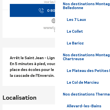
Voir les horaires
Nos destinations Montagne
Belledonne
0 800 941 1
▒▒
Les 7 Laux
www.tougo.fr
Le Collet
Le Barioz
Description
Nos destinations Montagn
Arrêt le Saint Jean - Ligne Proximo 35

Chartreuse
En 5 minutes à pied, vous prendrez la direction 
place des écoles pour le départ de l'itinéraire de 
Le Plateau des Petites
la cascade de l'Enversin.
Le Col de Marcieu
Nos destinations Therma
Localisation
Allevard-les-Bains