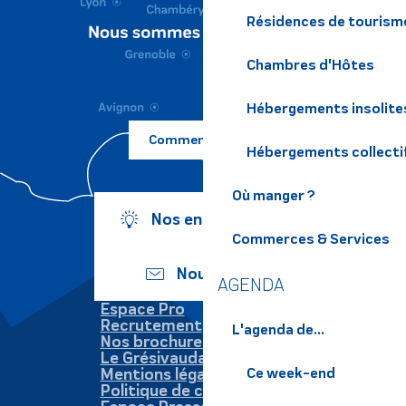
Résidences de tourism
Chambres d'Hôtes
Hébergements insolite
Comment venir ?
Hébergements collecti
Où manger ?
Nos engagements
Commerces & Services
Nous écrire
AGENDA
Espace Pro
Recrutement
L'agenda de...
Nos brochures
Le Grésivaudan
Mentions légales
Ce week-end
Politique de confidentialité