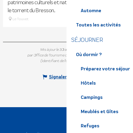
patrimoines culturels et naturels : le château du Touvet,
le torrent du Bresson...
Automne
Le Touvet
Toutes les activités
SÉJOURNER
Mis à jour le 30 août 2024 à 16:42
Où dormir ?
par Office de Tourisme de Belledonne Chartreuse
(Identifiant de l'offre :
7043608
)
Préparez votre séjour
Signaler une erreur
Hôtels
Campings
Meublés et Gîtes
Refuges