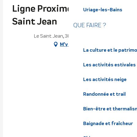
Ligne Proximo 35 Arrêt Le
Uriage-les-Bains
Saint Jean
QUE FAIRE ?
Le Saint Jean, 38660 Le Touvet
M'y rendre
La culture et le patrim
Les activités estivales
Les activités neige
Randonnée et trail
Bien-être et thermalis
Baignade et fraîcheur