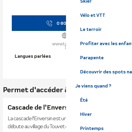
Skier
Vélo et VTT
0 800 941 1
▒▒
Le terroir
Profiter avec les enfan
www.tougo.fr
Langues parlées
Langues parlées
Parapente
Découvrir des spots na
Je viens quand ?
Permet d'accéder à...
Été
Cascade de l'Enversin
Hiver
La cascade l'Enversin est une petite randonnée qui
débute au village du Touvet et serpente entre
Printemps