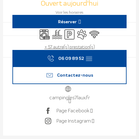
Ouvert aujourd'hui
Voir les horaires
Réserver
Lave linge
Piscine
Parking
Animaux acceptés
WiFi
+ 57 autre(s) prestation(s)
06 09 89 52
▒▒
Contactez-nous
campingles7laux.fr
Page Facebook
Page Instagram