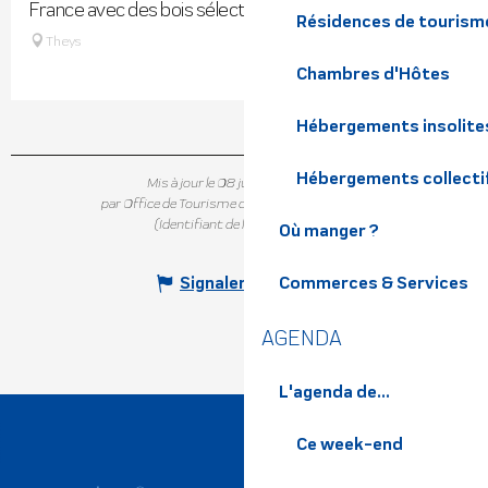
France avec des bois sélectionnés pour leur qualité.
Résidences de tourism
Theys
Chambres d'Hôtes
Hébergements insolite
Hébergements collecti
Mis à jour le 08 juillet 2026 à 17:27
par Office de Tourisme de Belledonne Chartreuse
(Identifiant de l'offre :
154508
)
Où manger ?
Signaler une erreur
Commerces & Services
AGENDA
L'agenda de...
Ce week-end