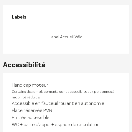
Offres de prestations
Labels
Labels
Label Accueil Vélo
Accessibilité
Handicap moteur
Certains des emplacements sont accessibles aux personnes à
mobilité réduite.
Accessible en fauteuil roulant en autonomie
Place réservée PMR
Entrée accessible
WC + barre d'appui + espace de circulation