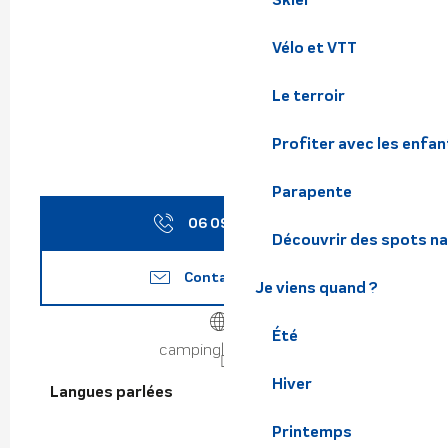
Vélo et VTT
Le terroir
Profiter avec les enfan
Parapente
06 09 89 52
▒▒
Découvrir des spots na
Contactez-nous
Je viens quand ?
Été
campingles7laux.fr
Hiver
Langues parlées
Langues parlées
Printemps