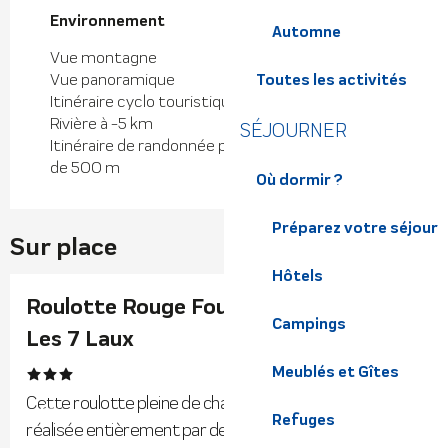
Environnement
Environnement
Automne
Vue montagne
Vue panoramique
Toutes les activités
Itinéraire cyclo touristique à moins d'1 km
Rivière à -5 km
SÉJOURNER
Itinéraire de randonnée pédestre balisé à moins
de 500 m
Où dormir ?
Préparez votre séjour
Sur place
Hôtels
Réservable
Roulotte Rouge Fougères - Camping
Campings
Les 7 Laux
Meublés et Gîtes
Cette roulotte pleine de charme, tout cocooning a été
Refuges
réalisée entièrement par des artisans du Nord de la