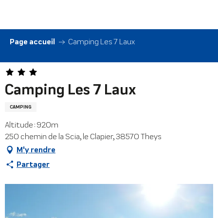
Aller
au
contenu
principal
Page accueil
Camping Les 7 Laux
Camping Les 7 Laux
CAMPING
Altitude : 920m
250 chemin de la Scia, le Clapier, 38570 Theys
M'y rendre
Partager