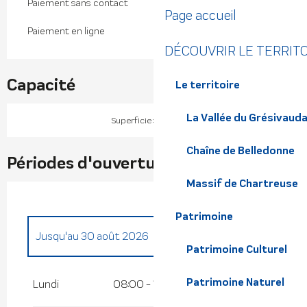
Paiement sans contact
Page accueil
Paiement en ligne
DÉCOUVRIR LE TERRIT
Capacité
Le territoire
La Vallée du Grésivaud
2
Superficie : 20000 m
Chaîne de Belledonne
Périodes d'ouverture
Massif de Chartreuse
Patrimoine
Jusqu'au
30 août 2026
Patrimoine Culturel
Du
30 avril 2026
au
3 juillet 2026
Patrimoine Naturel
Lundi
08:00 - 12:00
14:00 - 20:00