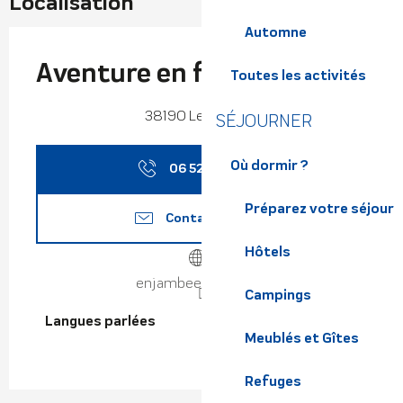
Localisation
Automne
Aventure en famille
Toutes les activités
38190 Les Adrets
SÉJOURNER
Où dormir ?
06 52 48 23
▒▒
Préparez votre séjour
Contactez-nous
Hôtels
enjambeesauvage.fr
Campings
Langues parlées
Langues parlées
Meublés et Gîtes
Refuges