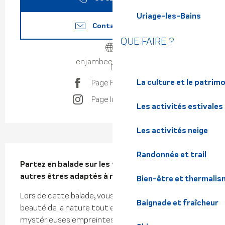
Uriage-les-Bains
Contactez-nous
QUE FAIRE ?
enjambeesauvage.fr
La culture et le patrim
Page Facebook
Page Instagram
Les activités estivales
Les activités neige
Description
Randonnée et trail
Partez en balade sur les traces des animaux et 
autres êtres adaptés à nos montagnes.
Bien-être et thermalis
Lors de cette balade, vous partirez découvrir la 
Baignade et fraîcheur
beauté de la nature tout en apprenant à lire les 
mystérieuses empreintes laissées par les 