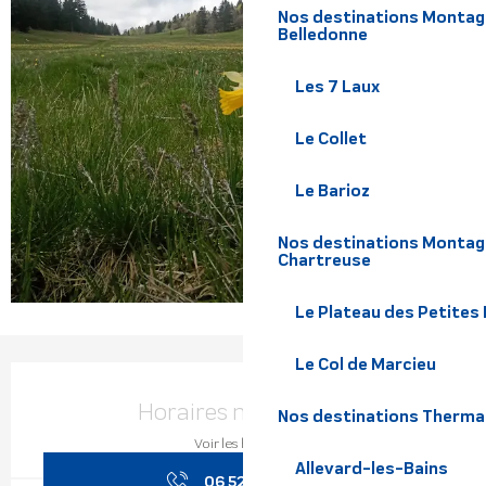
Nos destinations Montagne
Belledonne
Les 7 Laux
Le Collet
Le Barioz
Nos destinations Montagn
Chartreuse
Le Plateau des Petites
Le Col de Marcieu
Ouverture et coordonnées
Horaires non définis
Nos destinations Therma
Voir les horaires
Allevard-les-Bains
06 52 48 23
▒▒