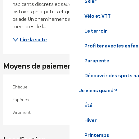
Skier
habitants discrets et sauvage des montagnes. Des 
histoires pour petits et grands agrémenterons la 
Vélo et VTT
balade. Un cheminement adapté à tous les 
membres de la...
Le terroir
Lire la suite
Profiter avec les enfan
Parapente
Moyens de paiement
Découvrir des spots na
Chèque
Je viens quand ?
Espèces
Été
Virement
Hiver
Printemps