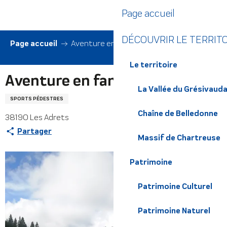
Aller
Page accueil
au
contenu
DÉCOUVRIR LE TERRIT
principal
Page accueil
Aventure en famille
Le territoire
Aventure en famille
La Vallée du Grésivaud
SPORTS PÉDESTRES
Chaîne de Belledonne
38190 Les Adrets
Partager
Massif de Chartreuse
Patrimoine
Patrimoine Culturel
Patrimoine Naturel