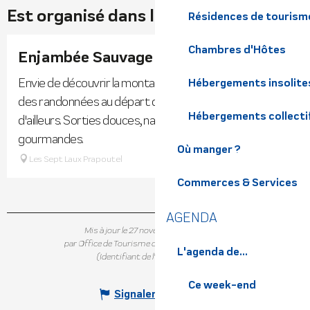
Est organisé dans le cadre de ...
Résidences de tourism
Chambres d'Hôtes
Enjambée Sauvage
Envie de découvrir la montagne ? Sarah vous propose
Hébergements insolite
des randonnées au départ de Prapoutel, Pipay ou
Hébergements collecti
d'ailleurs. Sorties douces, naturalistes, sportives ou
gourmandes.
Où manger ?
Les Sept Laux Prapoutel
Commerces & Services
AGENDA
Mis à jour le 27 novembre 2025 à 16:24
par Office de Tourisme de Belledonne Chartreuse
L'agenda de...
(Identifiant de l'offre :
7331238
)
Ce week-end
Signaler une erreur