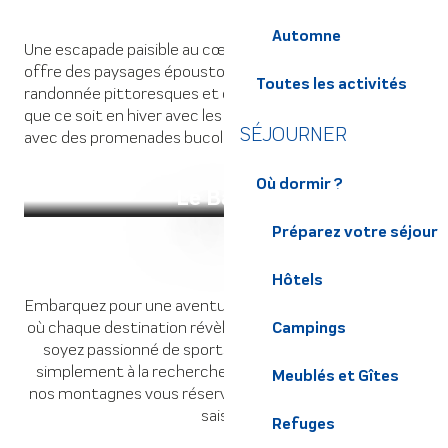
Automne
Une escapade paisible au cœur de la nature. Le Barioz
offre des paysages époustouflants, des sentiers de
Toutes les activités
randonnée pittoresques et des expériences uniques,
que ce soit en hiver avec les raquettes à neige ou en été
SÉJOURNER
avec des promenades bucoliques.
Où dormir ?
Le Barioz
Préparez votre séjour
Hôtels
Embarquez pour une aventure montagnarde inoubliable,
où chaque destination révèle sa propre magie. Que vous
Campings
soyez passionné de sports d’hiver, de randonnée ou
simplement à la recherche de moments de détente,
Meublés et Gîtes
nos montagnes vous réservent des surprises à chaque
saison.
Refuges