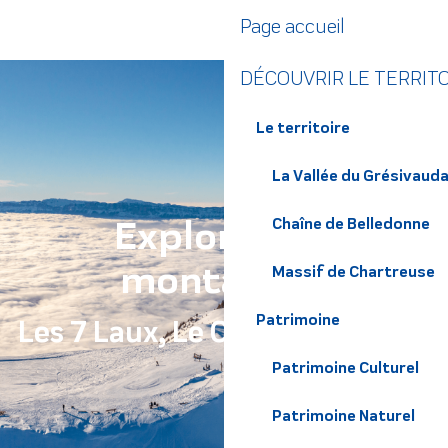
Aller
Page accueil
au
contenu
DÉCOUVRIR LE TERRIT
principal
Le territoire
La Vallée du Grésivaud
Explorez les
Chaîne de Belledonne
montagnes
Massif de Chartreuse
Patrimoine
Les 7 Laux, Le Collet, Le Barioz
Patrimoine Culturel
Patrimoine Naturel