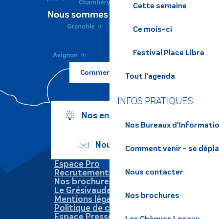
Cette semaine
Ce mois-ci
Festival Place Libre
Comment venir ?
Tout l'agenda
INFOS PRATIQUES
Nos engagements
Nos Bureaux d'Informatio
Nous écrire
Comment venir - se dépl
Espace Pro
Recrutement
Nous contacter
Nos brochures
Le Grésivaudan
Nos brochures
Mentions légales
Politique de confidentialité
Espace Presse
Les Chèques Locaux