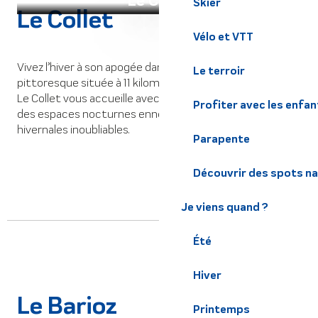
Le Collet
Skier
Le Collet
Vélo et VTT
Vivez l’hiver à son apogée dans cette station de ski
Le terroir
pittoresque située à 11 kilomètres d’Allevard-les-Bains.
Le Collet vous accueille avec un vaste domaine skiable,
Profiter avec les enfan
des espaces nocturnes enneigés et des activités
hivernales inoubliables.
Parapente
Découvrir des spots na
Je viens quand ?
Été
Hiver
Le Barioz
Printemps