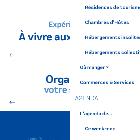
Résidences de tourism
Expériences
Chambres d'Hôtes
À vivre aux alentours
Hébergements insolite
Cascades
Hébergements collecti
Où manger ?
Organisez
Commerces & Services
votre séjour
AGENDA
Le Collet
L'agenda de...
Ce week-end