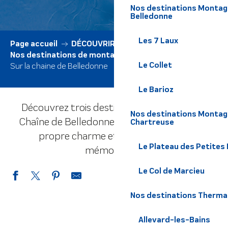
Nos destinations Montagne
Belledonne
Les 7 Laux
Page accueil
DÉCOUVRIR LE TERRITOIRE
Nos destinations de montagne
Le Collet
Sur la chaine de Belledonne
Le Barioz
Découvrez trois destinations uniques de la
Nos destinations Montagn
Chaîne de Belledonne, chacune offrant son
Chartreuse
propre charme et des expériences
Le Plateau des Petites
mémorables.
Le Col de Marcieu
Nos destinations Therma
Allevard-les-Bains