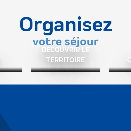
Organisez
votre séjour
DÉCOUVRIR LE
A
TERRITOIRE
Q