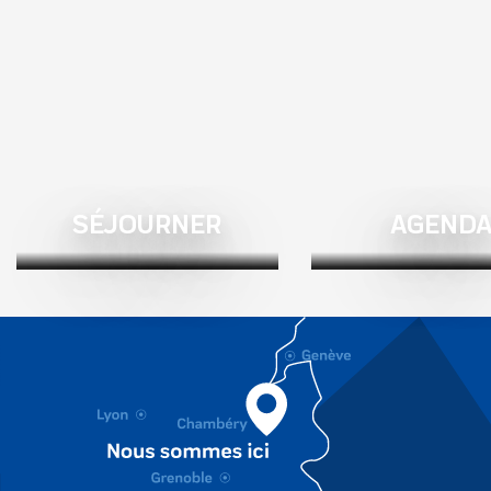
La Poste
Mairie de Biviers
Caisses des remontées mécaniques des 7 Laux - Pleynet
Prapoutel Immobilier Agence Immobilière
Salle Hors Sac
Mairie de La Chapelle-du-Bard
Police Municipale
Caisses des remontées mécaniques des 7 Laux - Prapoutel
Ligne Flexo 78 Arrêt La Corva
SÉJOURNER
AGEND
Borne de recharge electrique
Mairie de Plateau des Petites Roches