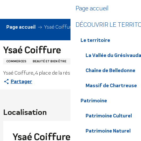
Aller
Page accueil
au
contenu
DÉCOUVRIR LE TERRIT
principal
Page accueil
Ysaé Coiffure
Le territoire
Ysaé Coiffure
La Vallée du Grésivaud
COMMERCES
BEAUTÉ ET BIEN ÊTRE
SALON DE COIFFURE
Chaîne de Belledonne
Ysaé Coiffure, 4 place de la résistance, 38580 Allevard
Partager
Massif de Chartreuse
Patrimoine
Localisation
Patrimoine Culturel
Patrimoine Naturel
Ysaé Coiffure