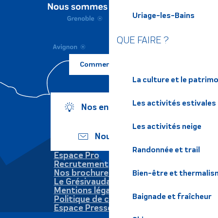
Uriage-les-Bains
QUE FAIRE ?
Comment venir ?
La culture et le patrim
Les activités estivales
Nos engagements
Les activités neige
Nous écrire
Randonnée et trail
Espace Pro
Recrutement
Nos brochures
Bien-être et thermalis
Le Grésivaudan
Mentions légales
Baignade et fraîcheur
Politique de confidentialité
Espace Presse