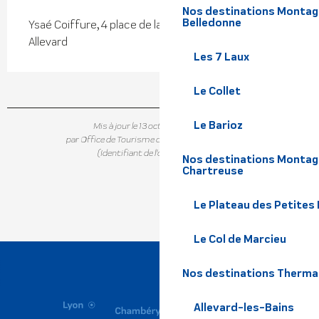
Nos destinations Montagne
Belledonne
Ysaé Coiffure, 4 place de la résistance, 38580
Allevard
Les 7 Laux
Le Collet
Le Barioz
Mis à jour le 13 octobre 2023 à 17:10
par Office de Tourisme de Belledonne Chartreuse
(Identifiant de l'offre :
6695807
)
Nos destinations Montagn
Chartreuse
Le Plateau des Petites
Le Col de Marcieu
Nos destinations Therma
Allevard-les-Bains