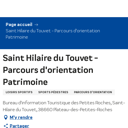
Aller
au
contenu
principal
Page accueil
Saint Hilaire du Touvet - Parcours d'orientation
Patrimoine
Saint Hilaire du Touvet -
Parcours d'orientation
Patrimoine
LOISIRS SPORTIFS
SPORTS PÉDESTRES
PARCOURS D'ORIENTATION
Bureau d'information Touristique des Petites Roches, Saint-
Hilaire du Touvet, 38660 Plateau-des-Petites-Roches
M'y rendre
Partager