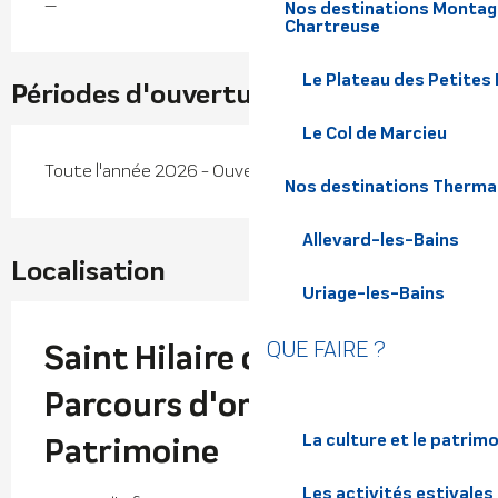
—
Nos destinations Montagn
Chartreuse
Le Plateau des Petites
Périodes d'ouverture
Le Col de Marcieu
Toute l'année 2026 - Ouvert tous les jours
Nos destinations Therma
Allevard-les-Bains
Localisation
Uriage-les-Bains
QUE FAIRE ?
Saint Hilaire du Touvet -
Parcours d'orientation
La culture et le patrim
Patrimoine
Les activités estivales