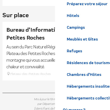
Préparez votre séjour
Sur place
Hôtels
Campings
Bureau d'Information Touristique des
Petites Roches
Meublés et Gîtes
Au sein du Parc Naturel Régional de Chartreuse, le
Refuges
Plateau des Petites Roches est un village de moyenne
montagne qui vous accueille été comme hiver, avec
Résidences de tourism
chaleur et convivialité.
Plateau-des-Petites-Roches
Chambres d'Hôtes
Hébergements insolite
Hébergements collecti
Mis à jour le 19 mai 2026 à 15:08
par Département de l'Isère
(Identifiant de l'offre :
5877676
)
Où manger ?