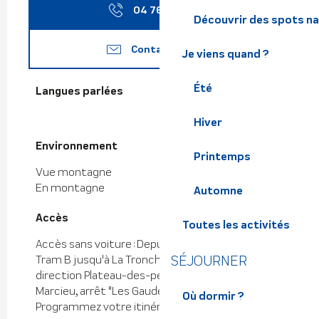
04 76 08 33
▒▒
Découvrir des spots na
Contactez-nous
Je viens quand ?
Été
Langues parlées
Langues parlées
Hiver
Environnement
Environnement
Printemps
Vue montagne
En montagne
Automne
Accès
Accès
Toutes les activités
Accès sans voiture : Depuis Grenoble, prendre le
SÉJOURNER
Tram B jusqu'à La Tronche Hôpital puis le bus 85
direction Plateau-des-petites-roches/Col de
Marcieu, arrêt "Les Gaudes".
Où dormir ?
Programmez votre itinéraire sur www.oura.com