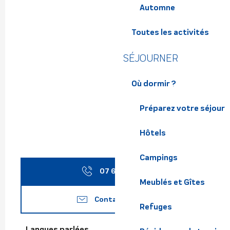
Automne
Toutes les activités
SÉJOURNER
Où dormir ?
Préparez votre séjour
Hôtels
Campings
07 67 11 10
▒▒
Meublés et Gîtes
Contactez-nous
Refuges
Langues parlées
Langues parlées