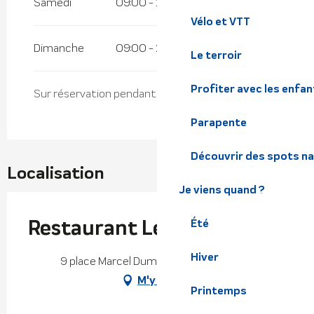
Samedi
09:00 - 22:30
Vélo et VTT
Dimanche
09:00 - 22:30
Le terroir
Profiter avec les enfan
Sur réservation pendant l'intersaison
Parapente
Découvrir des spots na
Localisation
Je viens quand ?
Restaurant Le Back'Us
Été
Hiver
9 place Marcel Dumas, 38580 Le Collet
M'y rendre
Printemps