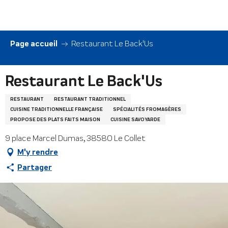
Aller
au
contenu
principal
Page accueil
Restaurant Le Back'Us
Restaurant Le Back'Us
RESTAURANT
RESTAURANT TRADITIONNEL
CUISINE TRADITIONNELLE FRANÇAISE
SPÉCIALITÉS FROMAGÈRES
PROPOSE DES PLATS FAITS MAISON
CUISINE SAVOYARDE
9 place Marcel Dumas, 38580 Le Collet
M'y rendre
Partager