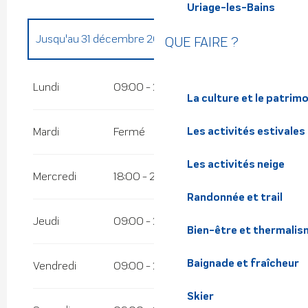
Uriage-les-Bains
Jusqu'au
31 décembre 2026
QUE FAIRE ?
Du
1 janvier 2026
au
26 juin 2026
Lundi
09:00 - 22:30
La culture et le patrim
Du
29 juin 2026
au
4 août 2026
Les activités estivales
Mardi
Fermé
Les activités neige
Mercredi
18:00 - 22:30
Randonnée et trail
Jeudi
09:00 - 22:30
Bien-être et thermalis
Baignade et fraîcheur
Vendredi
09:00 - 22:30
Skier