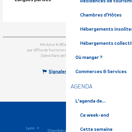
Résidences de tourism
Chambres d'Hôtes
Hébergements insolite
Hébergements collecti
Mis à jour le 05 août 2026 à 11:05
par Office de Tourisme de Belledonne Chartreuse
(Identifiant de l'offre :
6839581
)
Où manger ?
Commerces & Services
Signaler une erreur
AGENDA
L'agenda de...
Ce week-end
Cette semaine