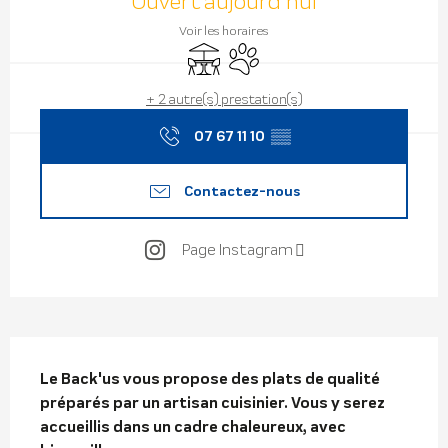
Ouvert aujourd'hui
Voir les horaires
Terrasse
Animaux acceptés
+ 2 autre(s) prestation(s)
07 67 11 10
▒▒
Contactez-nous
Page Instagram
Description
Le Back'us vous propose des plats de qualité 
préparés par un artisan cuisinier. Vous y serez 
accueillis dans un cadre chaleureux, avec 