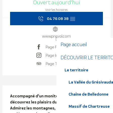
Ouvert aujourd'hui
Voir les horaires
04 76 08 38
▒▒
www.prevol.com
Page accueil
Page Facebook
Page Instagram
DÉCOUVRIR LE TERRIT
Page Tripadvisor
Le territoire
La Vallée du Grésivaud
Description
Chaîne de Belledonne
Accompagné d'un moniteur diplômé d'état, 
découvrez les plaisirs du vol en parapente. 
Massif de Chartreuse
Admirez les montagnes, envolez-vous tel Icare 