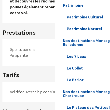
et découvrez les rudiments du pilotage. Vous 
Patrimoine
pouvez également repartir avec les photos de 
votre vol.
Patrimoine Culturel
Patrimoine Naturel
Prestations
Nos destinations Montagne
Belledonne
Sports aériens
Parapente
Les 7 Laux
Le Collet
Tarifs
Le Barioz
Nos destinations Montagn
Vol découverte biplace : 80 €
Chartreuse
Le Plateau des Petites