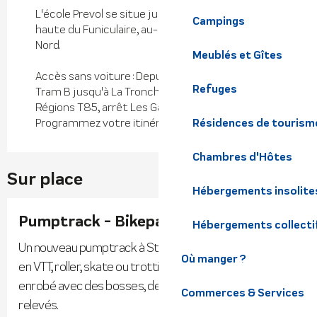
L'école Prevol se situe juste à côté de la gare
Campings
haute du Funiculaire, au-dessus du décollage
Nord.
Meublés et Gîtes
Accès sans voiture : Depuis Grenoble, prendre le
Refuges
Tram B jusqu'à La Tronche Hôpital puis ligne Cars
Régions T85, arrêt Les Gaudes.
Programmez votre itinéraire sur www.oura.com
Résidences de tourism
Chambres d'Hôtes
Sur place
Hébergements insolite
Pumptrack - Bikepark
Hébergements collecti
Un nouveau pumptrack à St Hilaire ! Venez vous essayer
Où manger ?
en VTT, roller, skate ou trottinette sur cette boucle en
enrobé avec des bosses, des tables et des virages
Commerces & Services
relevés.