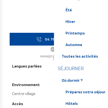
Été
Hiver
Printemps
04 76 08 38
▒▒
Automne
www.prevol.com
Toutes les activités
Langues parlées
Langues parlées
SÉJOURNER
Où dormir ?
Environnement
Environnement
Préparez votre séjour
Centre village
Hôtels
Accès
Accès