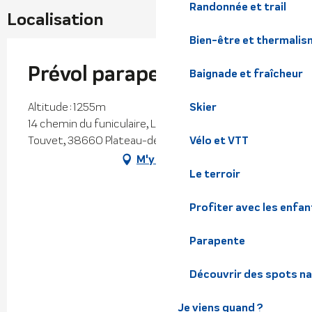
Randonnée et trail
Localisation
Bien-être et thermalis
Prévol parapente
Baignade et fraîcheur
Skier
Altitude : 1255m
14 chemin du funiculaire, Le chalet, Saint-Hilaire du
Vélo et VTT
Touvet, 38660 Plateau-des-Petites-Roches
M'y rendre
Le terroir
Profiter avec les enfan
Parapente
Découvrir des spots na
Je viens quand ?