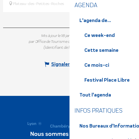
Plateau-des-Petites-Roches
AGENDA
L'agenda de...
Ce week-end
Mis à jour le 18 janvier 2026 à 17:02
par Office de Tourisme de Belledonne Chartreuse
(Identifiant de l'offre :
445898
)
Cette semaine
Signaler une erreur
Ce mois-ci
Festival Place Libre
Tout l'agenda
INFOS PRATIQUES
Nos Bureaux d'Informatio