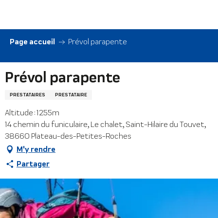
Aller
au
contenu
principal
Page accueil
Prévol parapente
Prévol parapente
PRESTATAIRES
PRESTATAIRE
Altitude : 1255m
14 chemin du funiculaire, Le chalet, Saint-Hilaire du Touvet,
38660 Plateau-des-Petites-Roches
M'y rendre
Partager