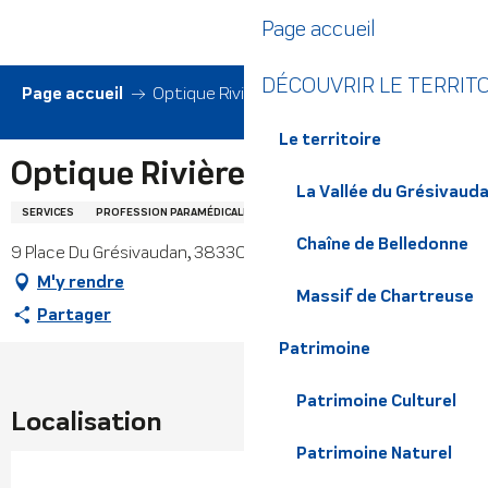
Aller
Page accueil
au
contenu
DÉCOUVRIR LE TERRIT
principal
Page accueil
Optique Rivière
Le territoire
Optique Rivière
La Vallée du Grésivaud
SERVICES
PROFESSION PARAMÉDICALE
OPTICIEN
Chaîne de Belledonne
9 Place Du Grésivaudan, 38330 Saint-Ismier
M'y rendre
Massif de Chartreuse
Partager
Patrimoine
Patrimoine Culturel
Localisation
Patrimoine Naturel