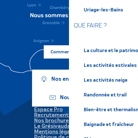
Uriage-les-Bains
QUE FAIRE ?
La culture et le patrim
Comment venir ?
Les activités estivales
Nos engagements
Les activités neige
Randonnée et trail
Nous écrire
Espace Pro
Bien-être et thermalis
Recrutement
Nos brochures
Baignade et fraîcheur
Le Grésivaudan
Mentions légales
Politique de confidentialité