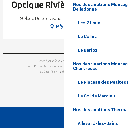
Optique Rivière
Nos destinations Montagne
Belledonne
9 Place Du Grésivaudan, 38330 Saint-Ismier
Les 7 Laux
M'y rendre
Le Collet
Le Barioz
Mis à jour le 20 mai 2022 à 14:42
Nos destinations Montagn
par Office de Tourisme de Belledonne Chartreuse
Chartreuse
(Identifiant de l'offre :
6142367
)
Le Plateau des Petites
Le Col de Marcieu
Nos destinations Therma
Allevard-les-Bains