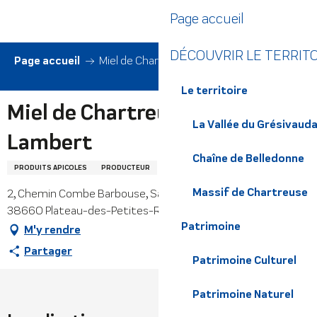
Aller
Page accueil
au
contenu
DÉCOUVRIR LE TERRIT
principal
Page accueil
Miel de Chartreuse - Thierry Lambert
Le territoire
Miel de Chartreuse - Thierry
La Vallée du Grésivaud
Lambert
Chaîne de Belledonne
PRODUITS APICOLES
PRODUCTEUR
Massif de Chartreuse
2, Chemin Combe Barbouse, Saint-Bernard du Touvet,
38660 Plateau-des-Petites-Roches
Patrimoine
M'y rendre
Partager
Patrimoine Culturel
Patrimoine Naturel