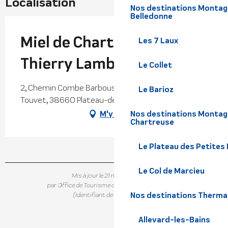
Localisation
Nos destinations Montagne
Belledonne
Miel de Chartreuse -
Les 7 Laux
Thierry Lambert
Le Collet
2, Chemin Combe Barbouse, Saint-Bernard du
Le Barioz
Touvet, 38660 Plateau-des-Petites-Roches
M'y rendre
Nos destinations Montagn
Chartreuse
Le Plateau des Petites
Le Col de Marcieu
Mis à jour le 21 mai 2026 à 14:45
par Office de Tourisme de Belledonne Chartreuse
Nos destinations Therma
(Identifiant de l'offre :
333316
)
Allevard-les-Bains