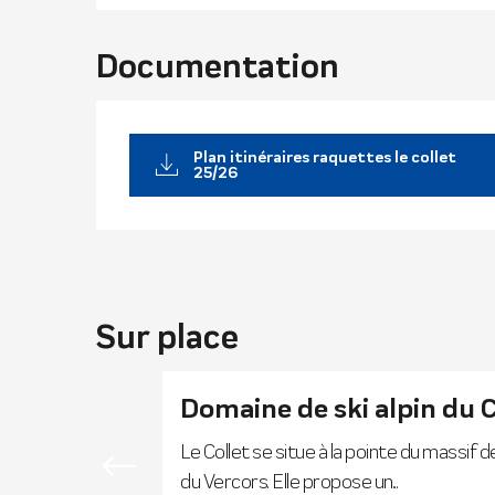
Documentation
Plan itinéraires raquettes le collet
25/26
Sur place
Domaine de ski alpin du C
Le Collet se situe à la pointe du massif
du Vercors. Elle propose un...