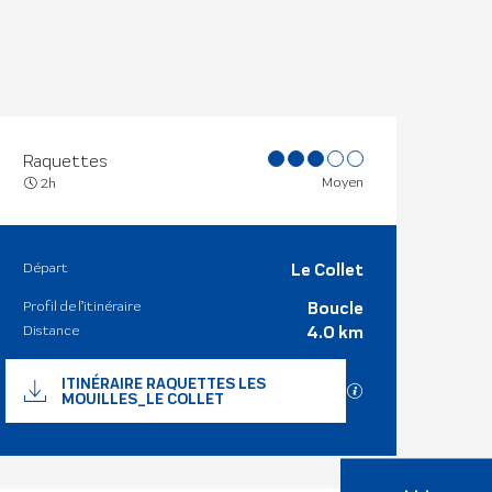
Raquettes
Moyen
2h
Départ
Le Collet
Informations
Profil de l’itinéraire
Boucle
Distance
4.0 km
Documentation
ITINÉRAIRE RAQUETTES LES
SECTIONS.TOURISM
MOUILLES_LE COLLET