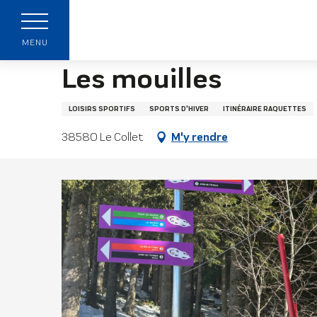
Aller
Page accueil
Les mouilles
au
contenu
MENU
principal
Les mouilles
LOISIRS SPORTIFS
SPORTS D'HIVER
ITINÉRAIRE RAQUETTES
38580 Le Collet
M'y rendre
z
s