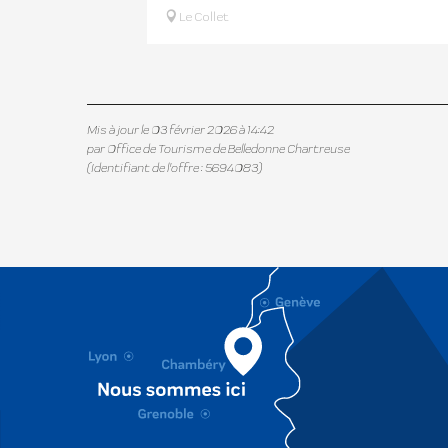
Le Collet
Mis à jour le 03 février 2026 à 14:42
par Office de Tourisme de Belledonne Chartreuse
(Identifiant de l'offre :
5694083
)