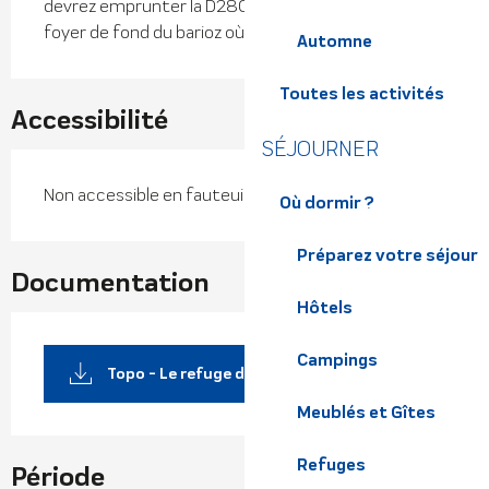
devrez emprunter la D280 puis la D281B jusqu'au 
foyer de fond du barioz où vous pourrez vous garer.
Automne
Toutes les activités
Accessibilité
SÉJOURNER
Non accessible en fauteuil roulant
Où dormir ?
Préparez votre séjour
Documentation
Hôtels
Campings
Topo - Le refuge du Crêt du Poulet
Meublés et Gîtes
Refuges
Période