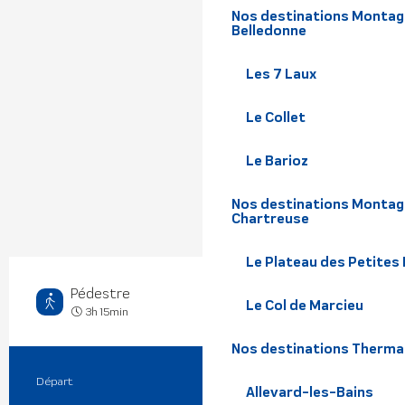
Nos destinations Montagne
Belledonne
Les 7 Laux
Le Collet
Le Barioz
Nos destinations Montagn
Chartreuse
Le Plateau des Petites
Pédestre
Le Col de Marcieu
Moyen
3h 15min
Nos destinations Therma
Départ
Crêts en Belledonne
Informations pratiques
Allevard-les-Bains