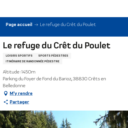
Aller
au
contenu
principal
Page accueil
Le refuge du Crêt du Poulet
Le refuge du Crêt du Poulet
LOISIRS SPORTIFS
SPORTS PÉDESTRES
ITINÉRAIRE DE RANDONNÉE PÉDESTRE
Altitude : 1450m
Parking du Foyer de Fond du Barioz, 38830 Crêts en
Belledonne
M'y rendre
Partager