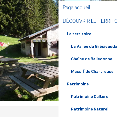
Page accueil
DÉCOUVRIR LE TERRIT
Le territoire
La Vallée du Grésivaud
Chaîne de Belledonne
Massif de Chartreuse
Patrimoine
Patrimoine Culturel
Patrimoine Naturel