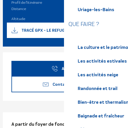
Profil de l’itinéraire
Aller / Retour
Distance
6.0 km
Uriage-les-Bains
Altitude
1450 m
QUE FAIRE ?
Documentation
SECTIO
TRACÉ GPX - LE REFUGE DU CRÊT DU POULET
La culture et le patrim
Ouverture et coordonnées
Les activités estivales
Appeler
Les activités neige
Contactez-nous
Randonnée et trail
Bien-être et thermalis
Description
Baignade et fraîcheur
A partir du foyer de fond du Barioz, une petite 