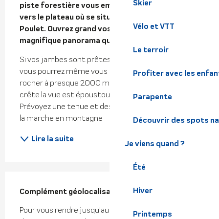
Skier
piste forestière vous emmènera tranquillement 
vers le plateau où se situe de refuge du Crêt du 
Vélo et VTT
Poulet. Ouvrez grand vos yeux pour admirer le 
magnifique panorama qui s'offrira alors à vous.
Le terroir
Si vos jambes sont prêtes à continuer la marche, 
vous pourrez même vous rendre jusqu'au grand 
Profiter avec les enfan
rocher à presque 2000 mètres d'altitude, sur la 
crête la vue est époustouflante. Bon à savoir 
Parapente
Prévoyez une tenue et des chaussures adaptées à 
la marche en montagne
Découvrir des spots na
Lire la suite
Je viens quand ?
Été
Hiver
Complément géolocalisation
Complément géolocalisation
Pour vous rendre jusqu'au parking de départ, vous 
Printemps