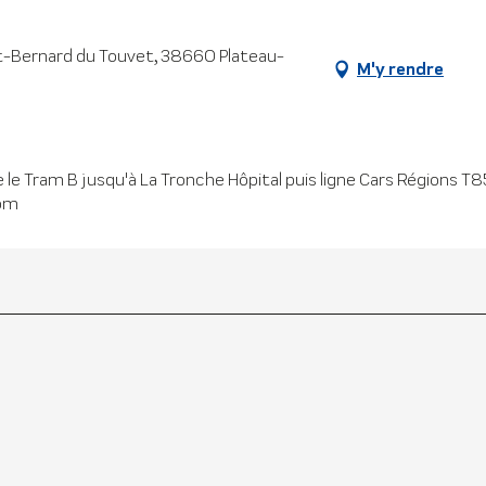
nt-Bernard du Touvet, 38660 Plateau-
M'y rendre
 le Tram B jusqu'à La Tronche Hôpital puis ligne Cars Régions T85
com