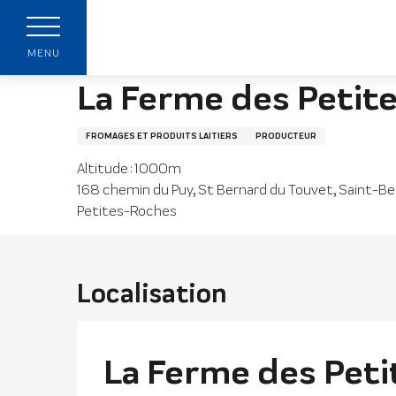
Aller
Page accueil
La Ferme des Petites Roches - Ch
au
contenu
MENU
principal
La Ferme des Petite
FROMAGES ET PRODUITS LAITIERS
PRODUCTEUR
Altitude : 1000m
z
168 chemin du Puy, St Bernard du Touvet, Saint-B
Petites-Roches
s
Localisation
La Ferme des Peti