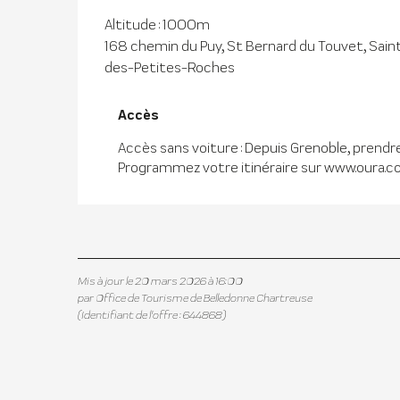
Altitude : 1000m
168 chemin du Puy, St Bernard du Touvet, Sai
des-Petites-Roches
Accès
Accès
Accès sans voiture : Depuis Grenoble, prendre
Programmez votre itinéraire sur www.oura.
Mis à jour le 20 mars 2026 à 16:00
par Office de Tourisme de Belledonne Chartreuse
(Identifiant de l'offre :
644868
)