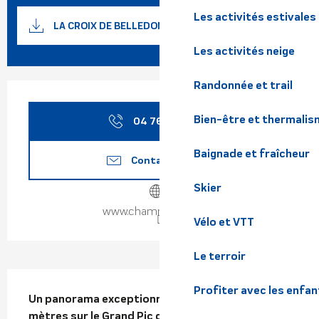
Documentation
Les activités estivales
SECTIO
LA CROIX DE BELLEDONNE
Les activités neige
Randonnée et trail
Ouverture et coordonnées
Bien-être et thermalis
04 76 89 92
▒▒
Baignade et fraîcheur
Contactez-nous
Skier
www.chamrousse.com
Vélo et VTT
Le terroir
Description
Profiter avec les enfan
Un panorama exceptionnel du haut de ses 2926 
mètres sur le Grand Pic de Belledonne voisin et 