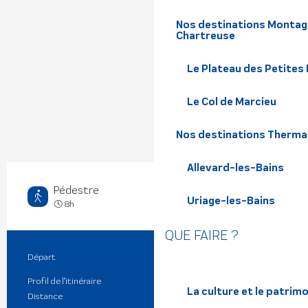
Nos destinations Montagn
Chartreuse
Le Plateau des Petites
Le Col de Marcieu
Nos destinations Therma
Allevard-les-Bains
Pédestre
Uriage-les-Bains
Très difficile
8h
QUE FAIRE ?
Départ
Revel
Informations pratiques
Profil de l’itinéraire
Aller / Retour
La culture et le patrim
Distance
10.0 km