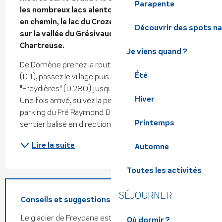
Parapente
les nombreux lacs alentours. A ne pas manquer 
en chemin, le lac du Crozet et sa splendide vue 
Découvrir des spots na
sur la vallée du Grésivaudan et le massif de la 
Chartreuse.
Je viens quand ?
De Domène prenez la route en direction de Revel 
Été
(D11), passez le village puis suivez les panneaux 
"Freydières" (D 280) jusqu'à la Grange de Freydières. 
Hiver
Une fois arrivé, suivez la piste et garez-vous au 
parking du Pré Raymond. De là, empruntez ensuite le 
Printemps
sentier balisé en direction du lac du Crozet....
Lire la suite
Automne
Toutes les activités
SÉJOURNER
Conseils et suggestions
Le glacier de Freydane est l'unique glacier crevassé
Où dormir ?