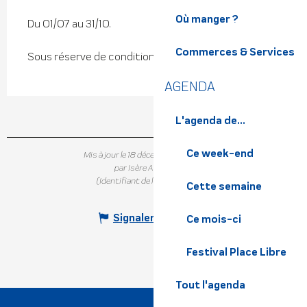
Où manger ?
Du 01/07 au 31/10.
Commerces & Services
Sous réserve de conditions météo favorables.
AGENDA
L'agenda de...
Ce week-end
Mis à jour le 18 décembre 2025 à 15:02
par Isère Attractivité
(Identifiant de l'offre :
293887
)
Cette semaine
Signaler une erreur
Ce mois-ci
Festival Place Libre
Tout l'agenda