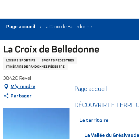
Aller
au
contenu
principal
Page accueil
La Croix de Belledonne
La Croix de Belledonne
LOISIRS SPORTIFS
SPORTS PÉDESTRES
ITINÉRAIRE DE RANDONNÉE PÉDESTRE
38420 Revel
M'y rendre
Page accueil
Partager
DÉCOUVRIR LE TERRIT
Le territoire
La Vallée du Grésivaud