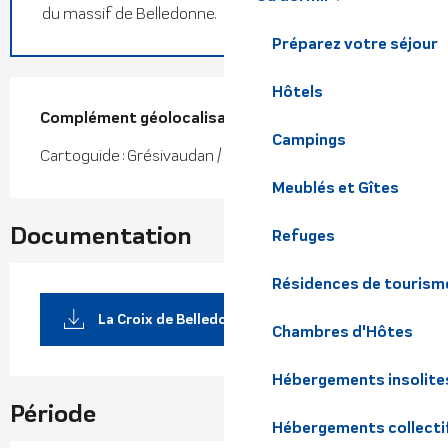
du massif de Belledonne.
Préparez votre séjour
Hôtels
Complément géolocalisation
Complément géolocalisation
Campings
Cartoguide : Grésivaudan / IGN TOP 25 n°3335 OT
Meublés et Gîtes
Documentation
Refuges
Résidences de tourism
La Croix de Belledonne
Chambres d'Hôtes
Hébergements insolite
Période
Hébergements collecti