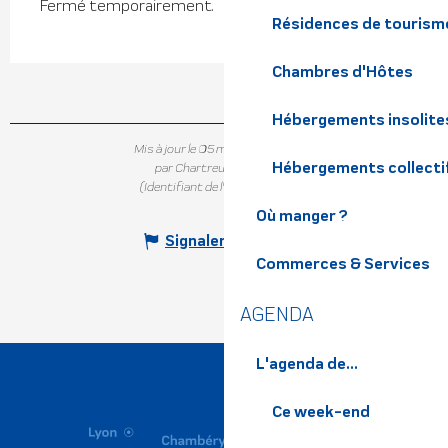
Fermé temporairement.
Résidences de tourism
Chambres d'Hôtes
Hébergements insolite
Mis à jour le 05 mars 2024 à 15:54
Hébergements collecti
par Chartreuse Tourisme
(Identifiant de l'offre :
4764981
)
Où manger ?
Signaler une erreur
Commerces & Services
AGENDA
L'agenda de...
Ce week-end