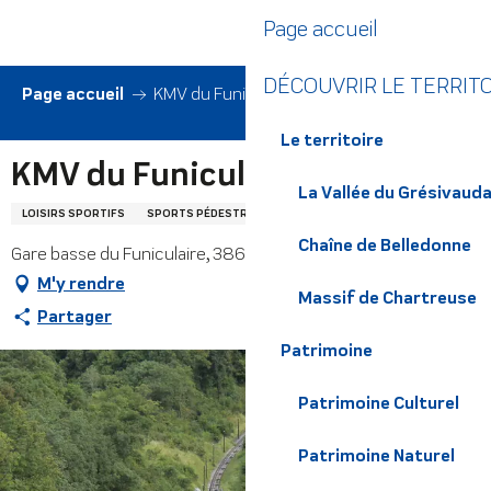
Aller
Page accueil
au
contenu
DÉCOUVRIR LE TERRIT
principal
Page accueil
KMV du Funiculaire
Le territoire
KMV du Funiculaire
La Vallée du Grésivaud
LOISIRS SPORTIFS
SPORTS PÉDESTRES
ITINÉRAIRE DE TRAIL
Chaîne de Belledonne
Gare basse du Funiculaire, 38660 Lumbin
M'y rendre
Massif de Chartreuse
Partager
Patrimoine
Patrimoine Culturel
Patrimoine Naturel