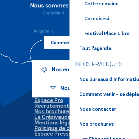
Cette semaine
Ce mois-ci
Festival Place Libre
Comment venir ?
Tout l'agenda
INFOS PRATIQUES
Nos engagements
Nos Bureaux d'Informatio
Nous écrire
Comment venir - se dépl
Espace Pro
Recrutement
Nous contacter
Nos brochures
Le Grésivaudan
Mentions légales
Nos brochures
Politique de confidentialité
Espace Presse
Les Chèques Locaux