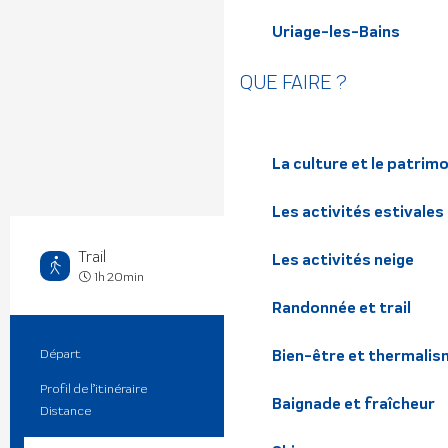
Uriage-les-Bains
QUE FAIRE ?
La culture et le patrim
Les activités estivales
Trail
Les activités neige
Difficile
1h 20min
Randonnée et trail
Départ
Bien-être et thermalis
Lumbin
Informations pratiques
Profil de l’itinéraire
Aller simple / Itinérance
Baignade et fraîcheur
Distance
2.6 km