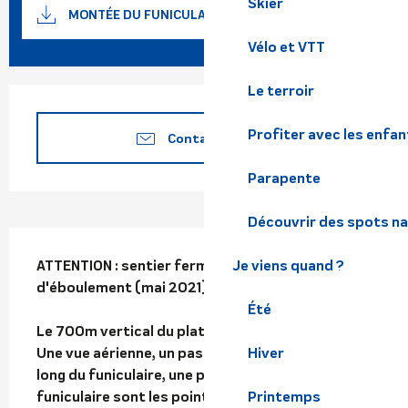
Documentation
Skier
SECTIO
MONTÉE DU FUNICULAIRE - TRACE GPX
Vélo et VTT
Le terroir
Ouverture et coordonnées
Profiter avec les enfan
Contactez-nous
Parapente
Découvrir des spots na
Description
Je viens quand ?
ATTENTION : sentier fermé pour cause 
d'éboulement (mai 2021)

Été
Le 700m vertical du plateau des Petites Roches.

Hiver
Une vue aérienne, un passage sur les marches le 
long du funiculaire, une petite arche sous le 
Printemps
funiculaire sont les points clé de ce parcours.