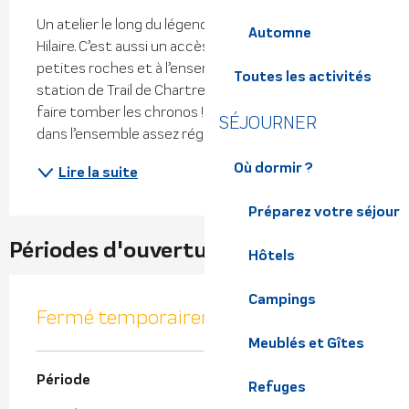
Un atelier le long du légendaire funiculaire de St 
Automne
Hilaire. C’est aussi un accès rapide au plateau des 
petites roches et à l’ensemble des parcours de la 
Toutes les activités
station de Trail de Chartreuse. Un parcours pour 
faire tomber les chronos ! La pente de ce KMV est 
SÉJOURNER
dans l’ensemble assez régulière, toutefois les...
Où dormir ?
Lire la suite
Préparez votre séjour
Périodes d'ouverture
Hôtels
Campings
Fermé temporairement
Meublés et Gîtes
Période
Refuges