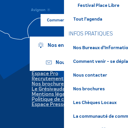
Festival Place Libre
Tout l'agenda
Comment venir ?
INFOS PRATIQUES
Nos engagements
Nos Bureaux d'Informatio
Comment venir - se dépl
Nous écrire
Espace Pro
Nous contacter
Recrutement
Nos brochures
Le Grésivaudan
Nos brochures
Mentions légales
Politique de confidentialité
Les Chèques Locaux
Espace Presse
La communauté de commu