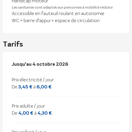
Handicap moteur
Les sanitaires sont adaptés aux personnes à mobilité réduite
Accessible en fauteuil roulant en autonomie
WC + barre d'appui + espace de circulation
Tarifs
Du
Jusqu'au
18 avril 2026
4 octobre 2026
au
4 octobre 2026
Prix électricité / jour
De
3,45 €
à
6,00 €
Prix adulte / jour
De
4,00 €
à
4,30 €