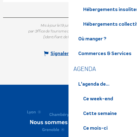
Hébergements insolite
Hébergements collecti
Mis à jour le 19 juillet 2026 à 09:45
par Office de Tourisme de Belledonne Chartreuse
(Identifiant de l'offre :
198228
)
Où manger ?
Commerces & Services
Signaler une erreur
AGENDA
L'agenda de...
Ce week-end
Cette semaine
Ce mois-ci