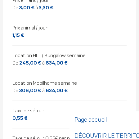
Prix enfant / jour
De
3,00 €
à
3,30 €
Prix animal / jour
1,15 €
Location HLL / Bungalow semaine
De
245,00 €
à
634,00 €
Location Mobilhome semaine
De
306,00 €
à
634,00 €
Taxe de séjour
0,55 €
Page accueil
DÉCOUVRIR LE TERRIT
Taxe de séjour 0,55€ par personne et par jour