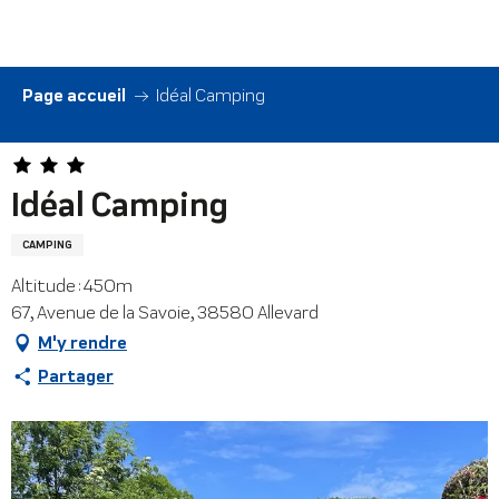
Aller
au
contenu
principal
Page accueil
Idéal Camping
Idéal Camping
CAMPING
Altitude : 450m
67, Avenue de la Savoie, 38580 Allevard
M'y rendre
Partager