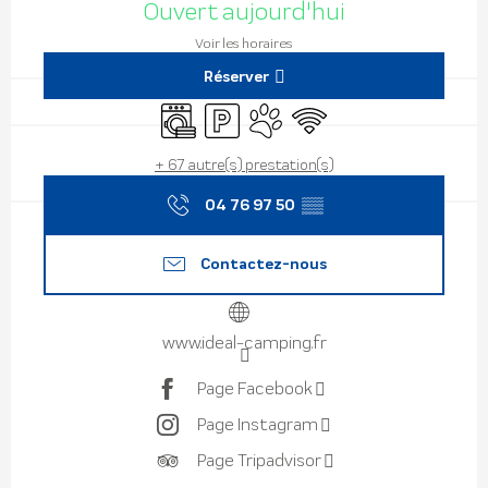
Ouvert aujourd'hui
Voir les horaires
Réserver
Lave linge
Parking
Animaux acceptés
WiFi
+ 67 autre(s) prestation(s)
04 76 97 50
▒▒
Contactez-nous
www.ideal-camping.fr
Page Facebook
Page Instagram
Page Tripadvisor