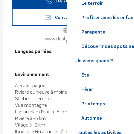
04 76 97 50
▒▒
Le terroir
Contactez-nous
Profiter avec les enfan
Parapente
www.ideal-camping.fr
Découvrir des spots na
Langues parlées
Langues parlées
Je viens quand ?
Environnement
Environnement
Été
A la campagne
Hiver
Rivière ou fleuve à moins de 300 m
Station thermale
Printemps
Vue montagne
Lac ou plan d'eau à -5 km
Automne
Rivière à -5 km
Village à -2 km
Itinéraire G.R. à moins d'1 km
Toutes les activités