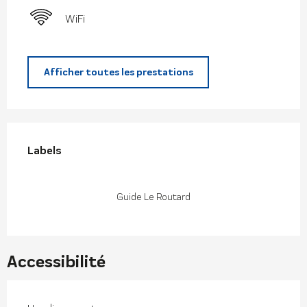
WiFi
Afficher toutes les prestations
Offres de prestations
Labels
Labels
Guide Le Routard
Accessibilité