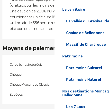
(gratuit pour les moins de 18 ans)
Le territoire
Une caution de 200€ qui vous sera restituée par
courrier dans un délai de 15 jours après votre départ.
La Vallée du Grésivaud
Un forfait de 55€ sera retenu si le ménage n'a pas
été correctement effectué avant le départ.
Chaîne de Belledonne
Massif de Chartreuse
Moyens de paiement
Patrimoine
Carte bancaire/crédit
Patrimoine Culturel
Chèque
Patrimoine Naturel
Chèque-Vacances Classic
Nos destinations Montagne
Espèces
Belledonne
Les 7 Laux