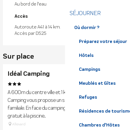
Au bord de l'eau
SÉJOURNER
Accès
Accès
Autoroute A41 à 14 km.
Où dormir ?
Accès par D525
Préparez votre séjour
Sur place
Hôtels
Campings
Réservable
Idéal Camping
Meublés et Gîtes
A 600m du centre ville et 1 km des Thermes, Idéal
Refuges
Camping vous propose un séjour dans une ambiance
familiale. En face du camping, vous aurez un accès
Résidences de tourism
gratuit à la piscine...
Allevard
Chambres d'Hôtes