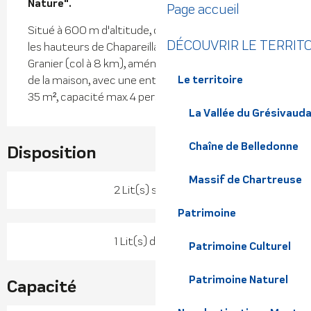
Nature".
Page accueil
Situé à 600 m d'altitude, dans un petit hameau sur 
DÉCOUVRIR LE TERRIT
les hauteurs de Chapareillan, au pied du Mont 
Granier (col à 8 km), aménagé de plain-pied au RDC 
Le territoire
de la maison, avec une entrée indépendante, studio 
35 m², capacité max. 4 pers.
La Vallée du Grésivaud
Chaîne de Belledonne
Disposition
Massif de Chartreuse
2 Lit(s) simple(s)
Patrimoine
1 Lit(s) double(s)
Patrimoine Culturel
Patrimoine Naturel
Capacité