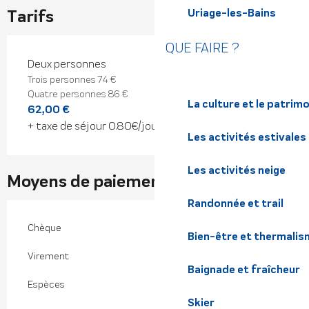
Tarifs
Uriage-les-Bains
QUE FAIRE ?
Tarifs 2026
Deux personnes
Trois personnes 74 €
Quatre personnes 86 €
La culture et le patrim
62,00 €
+ taxe de séjour 0.80€/jour/personne
Les activités estivales
Les activités neige
Moyens de paiement
Randonnée et trail
Chèque
Bien-être et thermalis
Virement
Baignade et fraîcheur
Espèces
Skier