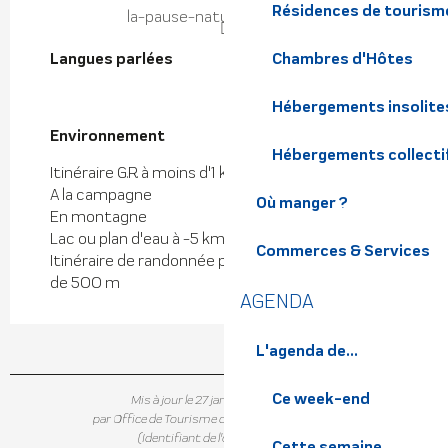
Résidences de tourism
la-pause-nature.eatbu.com
Langues parlées
Langues parlées
Chambres d'Hôtes
Hébergements insolite
Environnement
Environnement
Hébergements collecti
Itinéraire G.R. à moins d'1 km
A la campagne
Où manger ?
En montagne
Lac ou plan d'eau à -5 km
Commerces & Services
Itinéraire de randonnée pédestre balisé à moins
de 500 m
AGENDA
L'agenda de...
Ce week-end
Mis à jour le 27 janvier 2026 à 15:08
par Office de Tourisme de Belledonne Chartreuse
(Identifiant de l'offre :
5820158
)
Cette semaine