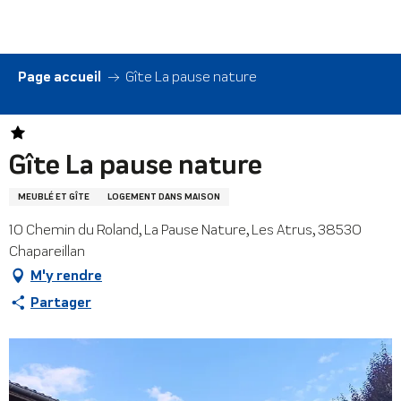
Aller
au
contenu
principal
Page accueil
Gîte La pause nature
Gîte La pause nature
MEUBLÉ ET GÎTE
LOGEMENT DANS MAISON
10 Chemin du Roland, La Pause Nature, Les Atrus, 38530
Chapareillan
M'y rendre
Partager