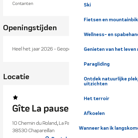
Contanten
Ski
Fietsen en mountainbi
Openingstijden
Wellness- en spabehan
Heel het jaar 2026 - Geopend alle dagen
Genieten van het leven
Paragliding
Locatie
Ontdek natuurlijke pl
uitzichten
Het terroir
Gîte La pause nature
Afkoelen
10 Chemin du Roland, La Pause Nature, Les Atrus,
Wanneer kan ik langskom
38530 Chapareillan