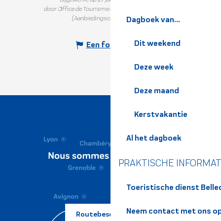
door Office de Tourisme de Belledonne Chartreuse
(Aanbiedingscode :
5820158
)
Dagboek van...
Dit weekend
Een fout melden
Deze week
Deze maand
Kerstvakantie
Al het dagboek
PRAKTISCHE INFORMAT
Toeristische dienst Bell
Neem contact met ons o
Routebeschrijving ?