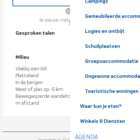
Campings
Gemeubileerde accomm
la-pause-nature.eatbu.com
Logies en ontbijt
Gesproken talen
Gesproken talen
Schuilplaatsen
Milieu
Milieu
Groepsaccommodatie
Vlakbij een G.R.
Platteland
Ongewone accommoda
In de bergen
Meer of plas op -5 km
Toeristische woningen
Bewegwijzerde wandelroute op minder dan 500
m afstand
Waar kun je eten?
Winkels & Diensten
AGENDA
Bijgewerkt op 27 januari 2026 in 15:08