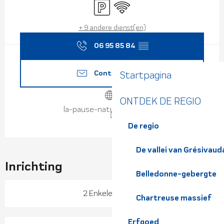
Parkeerplaats
Wifi
+ 9 andere dienst(en)
06 95 85 84
▒▒
Contacteer ons
Startpagina
ONTDEK DE REGIO
la-pause-nature.eatbu.com
De regio
De vallei van Grésivaud
Inrichting
Belledonne-gebergte
2 Enkele bedden
Chartreuse massief
Erfgoed