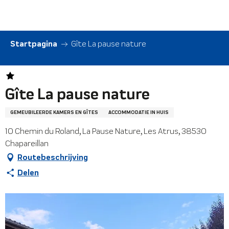
Aller
au
contenu
principal
Startpagina
Gîte La pause nature
Gîte La pause nature
GEMEUBILEERDE KAMERS EN GÎTES
ACCOMMODATIE IN HUIS
10 Chemin du Roland, La Pause Nature, Les Atrus, 38530
Chapareillan
Routebeschrijving
Delen