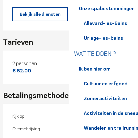
Onze spabestemmingen
Bekijk alle diensten
Allevard-les-Bains
Uriage-les-bains
Tarieven
WAT TE DOEN ?
Tarieven 2026
2 personen
Ik ben hier om
€ 62,00
Cultuur en erfgoed
Betalingsmethoden
Zomeractiviteiten
Activiteiten in de snee
Kijk op
Wandelen en trailrunni
Overschrijving