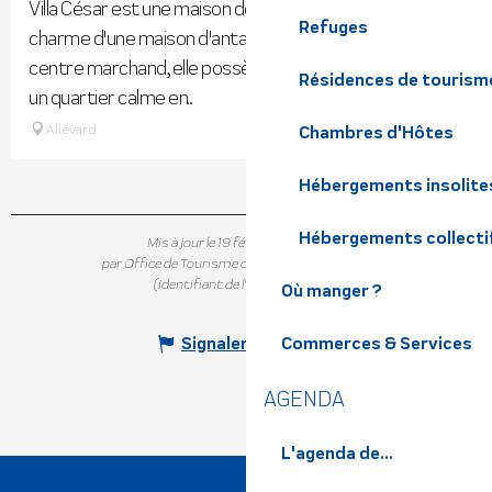
Villa César est une maison de 1865 qui garde tout le
Refuges
charme d'une maison d'antan. Située à proximité du
centre marchand, elle possède une grande cour dans
Résidences de tourism
un quartier calme en...
Allevard
Chambres d'Hôtes
Hébergements insolite
Hébergements collecti
Mis à jour le 19 février 2026 à 12:13
par Office de Tourisme de Belledonne Chartreuse
(Identifiant de l'offre :
7389321
)
Où manger ?
Commerces & Services
Signaler une erreur
AGENDA
L'agenda de...