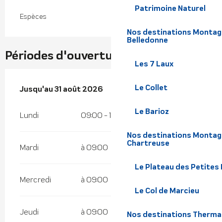
Patrimoine Naturel
Espèces
Nos destinations Montagne
Belledonne
Périodes d'ouverture
Les 7 Laux
Le Collet
Du
Jusqu'au
2 janvier 2026
31 août 2026
au
31 août 2026
Le Barioz
Lundi
09:00 - 19:00
Nos destinations Montagn
Chartreuse
Mardi
à 09:00
Le Plateau des Petites
Mercredi
à 09:00
Le Col de Marcieu
Jeudi
à 09:00
Nos destinations Therma