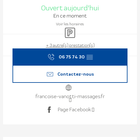
Ouverture et coordonnées
Ouvert aujourd'hui
En ce moment
Voir les horaires
Parking
+ 3 autre(s) prestation(s)
06 75 74 30
▒▒
Contactez-nous
francoise-vanotti-massages.fr
Page Facebook