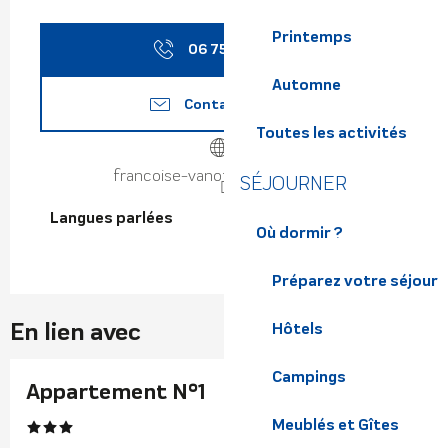
Printemps
06 75 74 30
▒▒
Automne
Contactez-nous
Toutes les activités
francoise-vanotti-massages.fr
SÉJOURNER
Langues parlées
Langues parlées
Où dormir ?
Préparez votre séjour
En lien avec
Hôtels
Campings
Réservable
Appartement N°1
Meublés et Gîtes