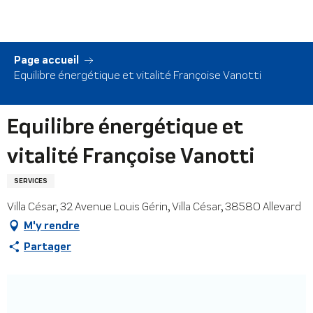
Aller
au
contenu
principal
Page accueil
Equilibre énergétique et vitalité Françoise Vanotti
Equilibre énergétique et
vitalité Françoise Vanotti
SERVICES
Villa César, 32 Avenue Louis Gérin, Villa César, 38580 Allevard
M'y rendre
Partager