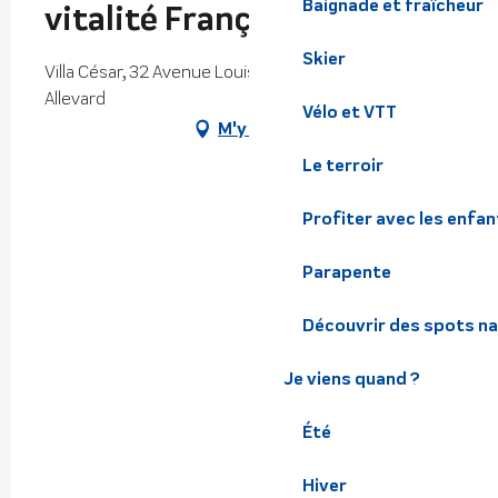
Baignade et fraîcheur
vitalité Françoise Vanotti
Skier
Villa César, 32 Avenue Louis Gérin, Villa César, 38580
Allevard
Vélo et VTT
M'y rendre
Le terroir
Profiter avec les enfan
Parapente
Découvrir des spots na
Je viens quand ?
Été
Hiver