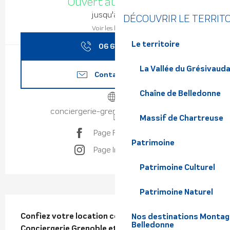
Ouvert aujourd'hui
jusqu'à 19:00
DÉCOUVRIR LE TERRIT
Voir les horaires
Le territoire
06 61 98 91
▒▒
La Vallée du Grésivaud
Contactez-nous
Chaîne de Belledonne
conciergerie-grenoble-sommets.fr
Massif de Chartreuse
Page Facebook
Patrimoine
Page Instagram
Patrimoine Culturel
Patrimoine Naturel
Description
Confiez votre location courte durée à 
Nos destinations Montagne
Belledonne
Conciergerie Grenoble et Sommets présente sur 