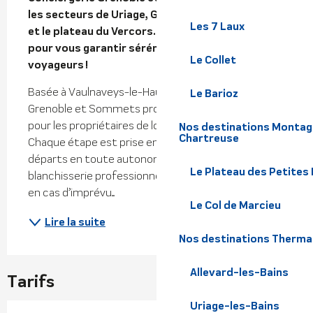
les secteurs de Uriage, Grenoble,  Chamrousse 
Les 7 Laux
et le plateau du Vercors. Une gestion de A à Z 
pour vous garantir sérénité et satisfaction 
Le Collet
voyageurs !
Basée à Vaulnaveys-le-Haut, la Conciergerie 
Le Barioz
Grenoble et Sommets propose un service complet 
pour les propriétaires de locations saisonnières. 
Nos destinations Montagn
Chartreuse
Chaque étape est prise en charge : arrivées et 
départs en toute autonomie, entretien et 
Le Plateau des Petites
blanchisserie professionnels, maintenance rapide 
en cas d’imprévu....
Le Col de Marcieu
Lire la suite
Nos destinations Therma
Allevard-les-Bains
Tarifs
Uriage-les-Bains