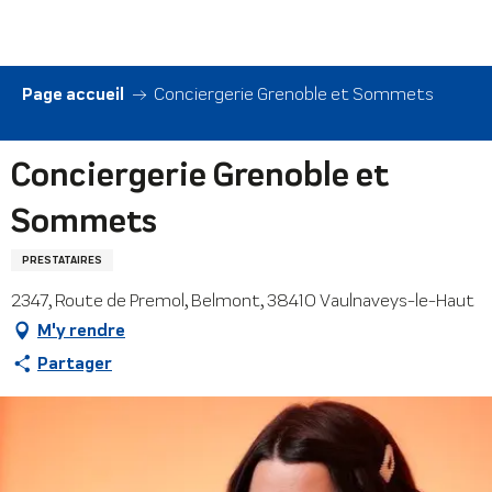
Aller
au
contenu
principal
Page accueil
Conciergerie Grenoble et Sommets
Conciergerie Grenoble et
Sommets
PRESTATAIRES
2347, Route de Premol, Belmont, 38410 Vaulnaveys-le-Haut
M'y rendre
Partager