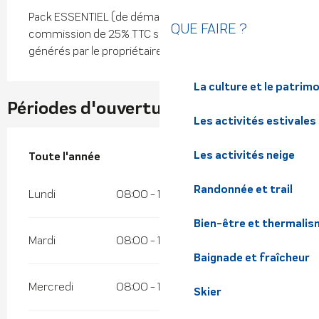
Pack ESSENTIEL (de démarrage) 490€ puis une
QUE FAIRE ?
commission de 25% TTC sur les revenus locatifs
générés par le propriétaire.
La culture et le patrim
Périodes d'ouverture
Les activités estivales
Les activités neige
Toute l'année
Toute l'année
Randonnée et trail
Lundi
08:00 - 19:00
Bien-être et thermalis
Mardi
08:00 - 19:00
Baignade et fraîcheur
Mercredi
08:00 - 19:00
Skier