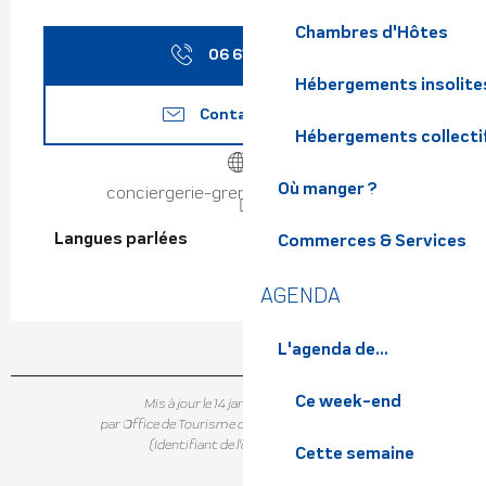
Chambres d'Hôtes
06 61 98 91
▒▒
Hébergements insolite
Contactez-nous
Hébergements collecti
Où manger ?
conciergerie-grenoble-sommets.fr
Langues parlées
Langues parlées
Commerces & Services
AGENDA
L'agenda de...
Ce week-end
Mis à jour le 14 janvier 2026 à 15:54
par Office de Tourisme de Belledonne Chartreuse
(Identifiant de l'offre :
7440554
)
Cette semaine