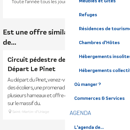
Meublés et Gîtes
Toute l'année tous les jours.
Refuges
Résidences de tourism
Est une offre similaire à proximité
de...
Chambres d'Hôtes
Hébergements insolite
Circuit pédestre des écoliers - 2h -
Départ Le Pinet
Hébergements collecti
Au départ du Pinet, venez-vous baladez sur le circuit
Où manger ?
des écoliers, une promenade sans difficulté qui relie
plusieurs hameaux et offre de nombreux panoramas
Commerces & Services
sur le massif du...
AGENDA
Saint-Martin-d'Uriage
L'agenda de...