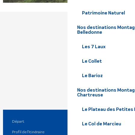
Patrimoine Naturel
Nos destinations Montagne
Belledonne
Les 7 Laux
Le Collet
Le Barioz
Nos destinations Montagn
Chartreuse
Le Plateau des Petites
Départ
Saint-Martin-d'Uriage
Informations pratiques
Le Col de Marcieu
Profil de l’itinéraire
Boucle