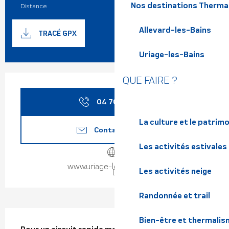
Nos destinations Therma
Distance
4.0 km
Documentation
Allevard-les-Bains
SECTIO
TRACÉ GPX
Uriage-les-Bains
Ouverture et coordonnées
QUE FAIRE ?
04 76 89 10
▒▒
La culture et le patrim
Contactez-nous
Les activités estivales
www.uriage-les-bains.com
Les activités neige
Randonnée et trail
Description
Bien-être et thermalis