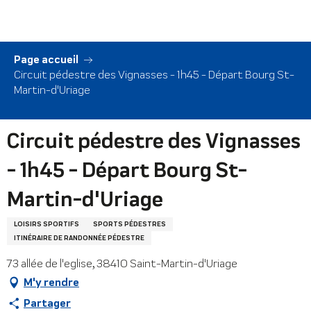
Aller
au
contenu
principal
Page accueil
Circuit pédestre des Vignasses - 1h45 - Départ Bourg St-
Martin-d'Uriage
Circuit pédestre des Vignasses
- 1h45 - Départ Bourg St-
Martin-d'Uriage
LOISIRS SPORTIFS
SPORTS PÉDESTRES
ITINÉRAIRE DE RANDONNÉE PÉDESTRE
73 allée de l'eglise, 38410 Saint-Martin-d'Uriage
M'y rendre
Partager