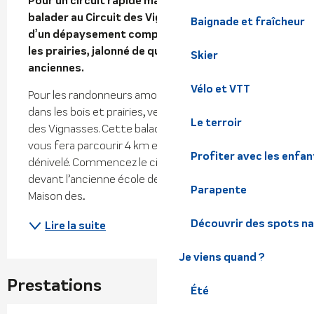
Pour un circuit rapide mais sportif, venez-vous 
balader au Circuit des Vignasses, et profitez 
Baignade et fraîcheur
d’un dépaysement complet à travers les bois et 
les prairies, jalonné de quelques demeures 
Skier
anciennes.
Vélo et VTT
Pour les randonneurs amoureux de promenades 
dans les bois et prairies, venez découvrir le circuit 
Le terroir
des Vignasses. Cette balade d’une durée de 1h45, 
vous fera parcourir 4 km et 300 mètres de 
Profiter avec les enfan
dénivelé. Commencez le circuit en vous garant 
devant l’ancienne école des filles transformée en 
Parapente
Maison des...
Découvrir des spots na
Lire la suite
Je viens quand ?
Prestations
Été