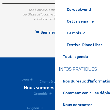
Ce week-end
Mis à jour le 22 septembre 2025 à 16:56
par Office de Tourisme de Belledonne Chartreuse
(Identifiant de l'offre :
5153386
)
Cette semaine
Signaler une erreur
Ce mois-ci
Festival Place Libre
Tout l'agenda
INFOS PRATIQUES
Nos Bureaux d'Informatio
Comment venir - se dépl
Nous contacter