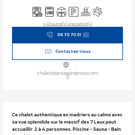
Ouverture et coordonnées
Lave linge
Lave vaisselle
Terrasse
Parking
Piscine
Animaux acceptés
+ 49 autre(s) prestation(s)
06 70 70 51
▒▒
Contactez-nous
chaletsbaroz.wordpress.com
Description
Ce chalet authentique en madriers au calme avec 
sa vue splendide sur le massif des 7 Laux peut 
accueillir  2 à 4 personnes. Piscine - Sauna - Bain 