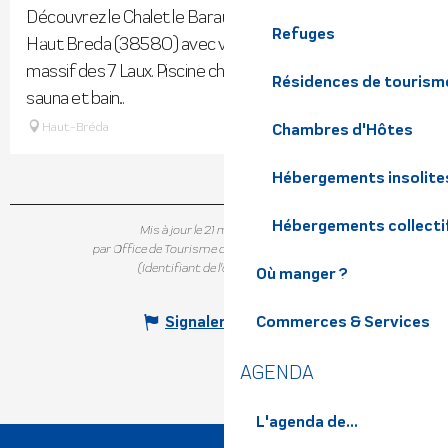
Découvrez le Chalet le Barau à 1000m d'altitude Le
Refuges
Haut Breda (38580) avec vue panoramique sur le
massif des 7 Laux. Piscine chauffée en été, possibilité de
Résidences de tourism
sauna et bain...
Haut-Bréda
Chambres d'Hôtes
Hébergements insolite
Hébergements collecti
Mis à jour le 21 mai 2026 à 10:54
par Office de Tourisme de Belledonne Chartreuse
(Identifiant de l'offre :
5391902
)
Où manger ?
Signaler une erreur
Commerces & Services
AGENDA
L'agenda de...