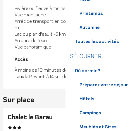
Rivière ou fleuve à moins de 300 m
Printemps
Vue montagne
Arrêt de transport en commun à moins de 500
Automne
m
Lac ou plan d'eau à -5 km
Au bord de l'eau
Toutes les activités
Vue panoramique
SÉJOURNER
Accès
Accès
À moins de 10 minutes de la station de ski des 7
Où dormir ?
Laux le Pleynet. À 14 km des thermes d'Allevard.
Préparez votre séjour
Sur place
Hôtels
Campings
Chalet le Barau
Meublés et Gîtes