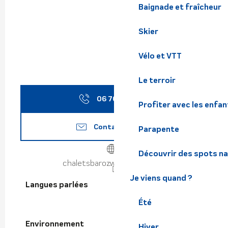
Baignade et fraîcheur
Skier
Vélo et VTT
Le terroir
06 70 70 51
▒▒
Profiter avec les enfan
Contactez-nous
Parapente
Découvrir des spots na
chaletsbaroz.wordpress.com
Je viens quand ?
Langues parlées
Langues parlées
Été
Environnement
Environnement
Hiver