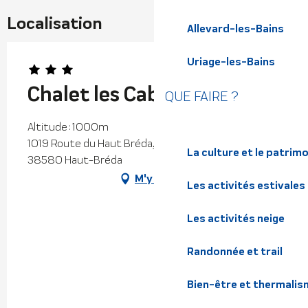
Localisation
Allevard-les-Bains
Uriage-les-Bains
Chalet les Cabottes
QUE FAIRE ?
Altitude : 1000m
1019 Route du Haut Bréda, Le Curtillard, la Ferrière,
La culture et le patrim
38580 Haut-Bréda
M'y rendre
Les activités estivales
Les activités neige
Randonnée et trail
Bien-être et thermalis