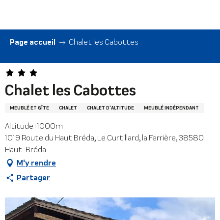
Aller
au
contenu
principal
Page accueil
Chalet les Cabottes
Chalet les Cabottes
MEUBLÉ ET GÎTE
CHALET
CHALET D'ALTITUDE
MEUBLÉ INDÉPENDANT
Altitude : 1000m
1019 Route du Haut Bréda, Le Curtillard, la Ferrière, 38580
Haut-Bréda
M'y rendre
Partager