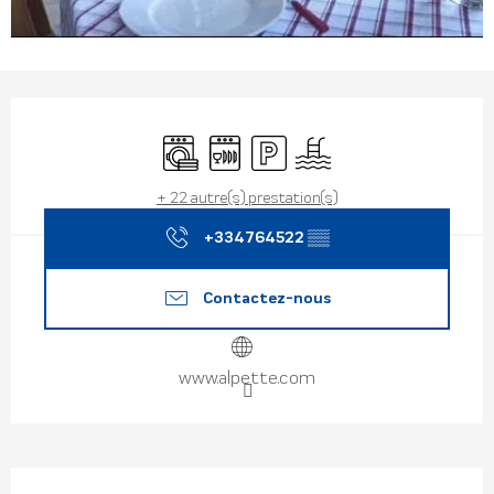
Ouverture et coordonnées
Lave linge
Lave vaisselle
Parking
Piscine
+ 22 autre(s) prestation(s)
+334764522
▒▒
Contactez-nous
www.alpette.com
Description