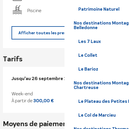
Patrimoine Naturel
Piscine
Nos destinations Montagne
Belledonne
Afficher toutes les prestations
Les 7 Laux
Le Collet
Tarifs
Le Barioz
Du
Jusqu'au
1 janvier 2025
26 septembre 2026
au
26 septembre 2026
Nos destinations Montagn
Chartreuse
Week-end
À partir de
300,00 €
Le Plateau des Petites
Le Col de Marcieu
Moyens de paiement
Nos destinations Therma