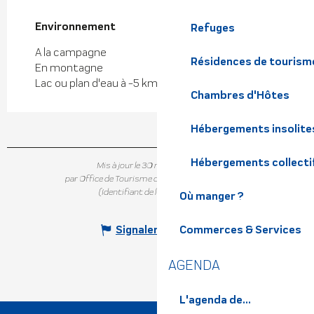
Environnement
Environnement
Refuges
A la campagne
Résidences de tourism
En montagne
Lac ou plan d'eau à -5 km
Chambres d'Hôtes
Hébergements insolite
Hébergements collecti
Mis à jour le 30 mai 2025 à 15:52
par Office de Tourisme de Belledonne Chartreuse
(Identifiant de l'offre :
4664617
)
Où manger ?
Signaler une erreur
Commerces & Services
AGENDA
L'agenda de...