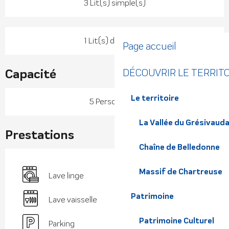
3 Lit(s) simple(s)
1 Lit(s) double(s)
Page accueil
Capacité
DÉCOUVRIR LE TERRIT
Le territoire
5 Personne(s)
La Vallée du Grésivaud
Prestations
Chaîne de Belledonne
Massif de Chartreuse
Lave linge
Patrimoine
Lave vaisselle
Patrimoine Culturel
Parking