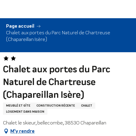
Aller
au
contenu
principal
Page accueil
Chalet aux portes du Parc Naturel de Chartreuse
(Chapareillan Isère)
Chalet aux portes du Parc
Naturel de Chartreuse
(Chapareillan Isère)
MEUBLÉ ET GÎTE
CONSTRUCTION RÉCENTE
CHALET
LOGEMENT DANS MAISON
Chalet le skieur, bellecombe, 38530 Chapareillan
M'y rendre