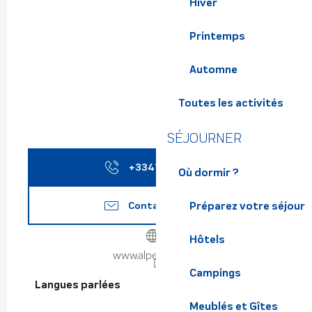
Hiver
Printemps
Automne
Toutes les activités
SÉJOURNER
+334764522
▒▒
Où dormir ?
Contactez-nous
Préparez votre séjour
Hôtels
www.alpette.com
Campings
Langues parlées
Langues parlées
Meublés et Gîtes