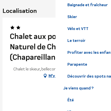
Baignade et fraîcheur
Localisation
Skier
Vélo et VTT
Chalet aux portes du Parc
Le terroir
Naturel de Chartreuse
Profiter avec les enfan
(Chapareillan Isère)
Parapente
Chalet le skieur, bellecombe, 38530 Chapareillan
M'y rendre
Découvrir des spots na
Je viens quand ?
Été