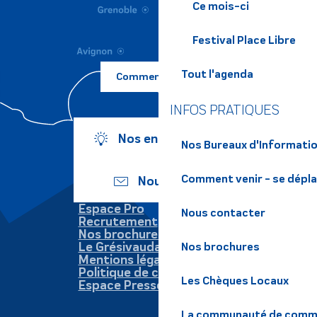
Ce mois-ci
Festival Place Libre
Tout l'agenda
Comment venir ?
INFOS PRATIQUES
Nos engagements
Nos Bureaux d'Informatio
Comment venir - se dépl
Nous écrire
Espace Pro
Nous contacter
Recrutement
Nos brochures
Le Grésivaudan
Nos brochures
Mentions légales
Politique de confidentialité
Les Chèques Locaux
Espace Presse
La communauté de commu