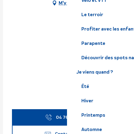
Vélo et VTT
M'y rendre
Le terroir
Profiter avec les enfan
Parapente
Découvrir des spots na
Je viens quand ?
Été
Hiver
Printemps
04 76 08 33
▒▒
Automne
Contactez-nous