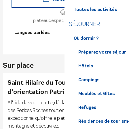
Toutes les activités
plateaudespetitesroches.com
SÉJOURNER
Langues parlées
Langues parlées
Où dormir ?
Préparez votre séjour
Sur place
Hôtels
Campings
Saint Hilaire du Touvet - Parcours
d'orientation Patrimoine
Meublés et Gîtes
A l'aide de votre carte, déplacez-vous sur le Plateau
Refuges
des Petites Roches tout en profitant du panorama
exceptionnel qu'offre le plateau sur les chaines de
Résidences de tourism
montagne et découvrez...