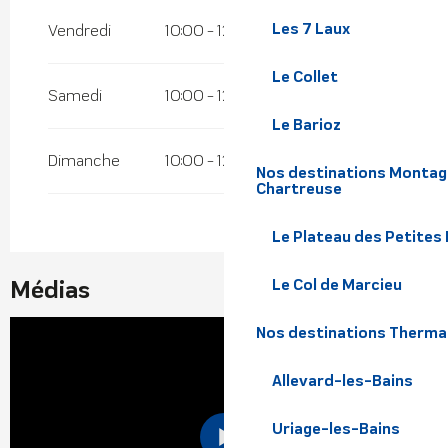
Les 7 Laux
Vendredi
10:00 - 12:00
14:00 - 17:00
Le Collet
Samedi
10:00 - 12:00
14:00 - 17:00
Le Barioz
Dimanche
10:00 - 12:00
14:00 - 17:00
Nos destinations Montagn
Chartreuse
Le Plateau des Petites
Médias
Le Col de Marcieu
Nos destinations Therma
Allevard-les-Bains
Uriage-les-Bains