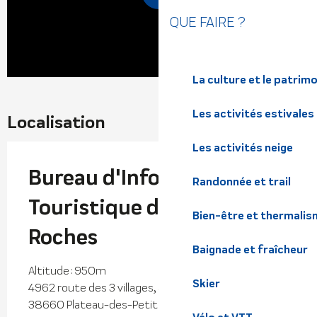
QUE FAIRE ?
La culture et le patrim
Les activités estivales
Localisation
Les activités neige
Bureau d'Information
Randonnée et trail
Touristique des Petites
Bien-être et thermalis
Roches
Baignade et fraîcheur
Altitude : 950m
Skier
4962 route des 3 villages, Saint-Hilaire du Touvet,
38660 Plateau-des-Petites-Roches