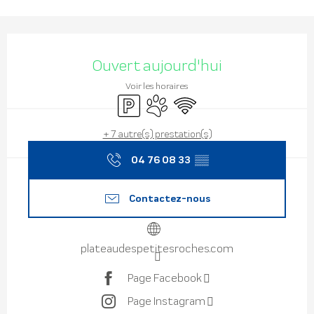
Ouverture et coordonnées
Ouvert aujourd'hui
Voir les horaires
Parking
Animaux acceptés
WiFi
+ 7 autre(s) prestation(s)
04 76 08 33
▒▒
Contactez-nous
plateaudespetitesroches.com
Page Facebook
Page Instagram