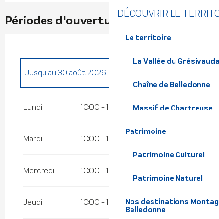
DÉCOUVRIR LE TERRIT
Périodes d'ouverture
Le territoire
La Vallée du Grésivaud
Jusqu'au
30 août 2026
Chaîne de Belledonne
Du
1 janvier 2026
au
29 mars 2026
Lundi
10:00 - 12:00
14:00 - 17:00
Massif de Chartreuse
Du
30 mars 2026
au
3 juillet 2026
Patrimoine
Mardi
10:00 - 12:00
14:00 - 17:00
Patrimoine Culturel
Mercredi
10:00 - 12:00
14:00 - 17:00
Patrimoine Naturel
Nos destinations Montagne
Jeudi
10:00 - 12:00
14:00 - 17:00
Belledonne