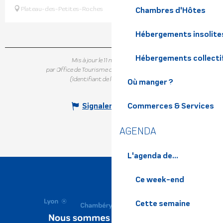
Plateau-des-Petites-Roches
Chambres d'Hôtes
Hébergements insolite
Hébergements collecti
Mis à jour le 11 mai 2026 à 15:31
par Office de Tourisme de Belledonne Chartreuse
(Identifiant de l'offre :
474200
)
Où manger ?
Commerces & Services
Signaler une erreur
AGENDA
L'agenda de...
Ce week-end
Cette semaine