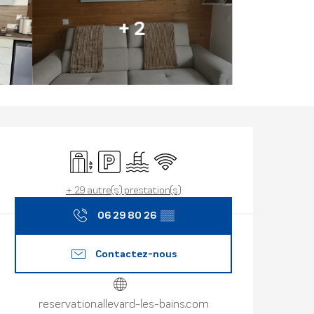
+ 2
Ouverture et
Ascenseur
Parking
Piscine
WiFi
+ 29 autre(s) prestation(s)
06 29 80 26
▒▒
Contactez-nous
reservation.allevard-les-bains.com