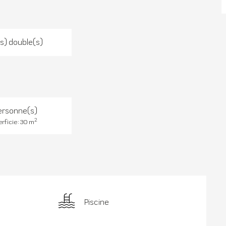
(s) double(s)
ersonne(s)
2
rficie : 30 m
Piscine