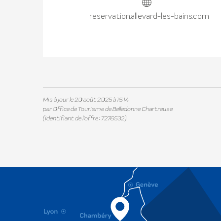
reservation.allevard-les-bains.com
Mis à jour le 20 août 2025 à 15:14
par Office de Tourisme de Belledonne Chartreuse
(Identifiant de l'offre :
7276532
)