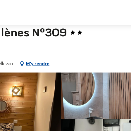
ilènes N°309
Allevard
M'y rendre