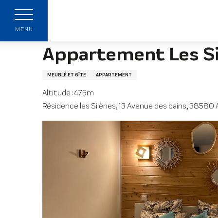
Aller
Page accueil
Appartement Les Silènes N°309
au
contenu
MENU
principal
Appartement Les S
MEUBLÉ ET GÎTE
APPARTEMENT
Altitude : 475m
z
Résidence les Silènes, 13 Avenue des bains, 38580 
s