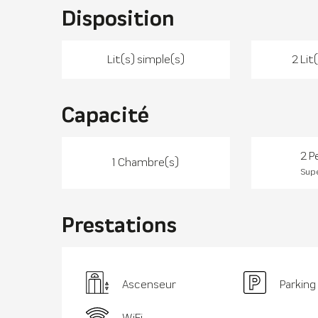
Disposition
Lit(s) simple(s)
2 Lit
Capacité
2 P
1 Chambre(s)
Supe
Prestations
Ascenseur
Parking
WiFi