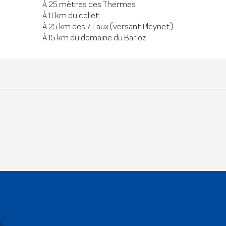
À 25 mètres des Thermes
À 11 km du collet
À 25 km des 7 Laux (versant Pleynet)
À 15 km du domaine du Barioz