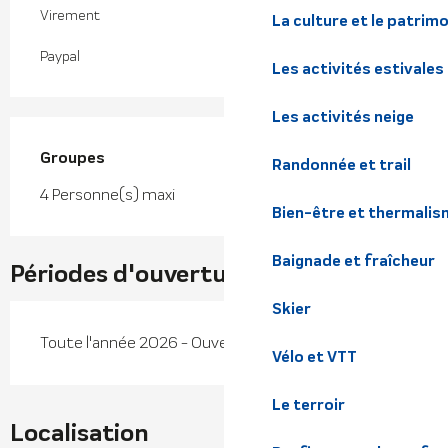
Virement
La culture et le patrim
Paypal
Les activités estivales
Les activités neige
Groupes
Groupes
Randonnée et trail
4 Personne(s) maxi
Bien-être et thermalis
Baignade et fraîcheur
Périodes d'ouverture
Skier
Toute l'année 2026 - Ouvert tous les jours
Vélo et VTT
Le terroir
Localisation