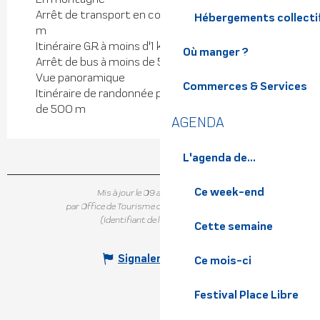
Arrêt de transport en commun à moins de 500
Hébergements collecti
m
Itinéraire G.R. à moins d'1 km
Où manger ?
Arrêt de bus à moins de 500 m
Vue panoramique
Commerces & Services
Itinéraire de randonnée pédestre balisé à moins
de 500 m
AGENDA
L'agenda de...
Ce week-end
Mis à jour le 09 avril 2026 à 10:36
par Office de Tourisme de Belledonne Chartreuse
(Identifiant de l'offre :
6477135
)
Cette semaine
Signaler une erreur
Ce mois-ci
Festival Place Libre