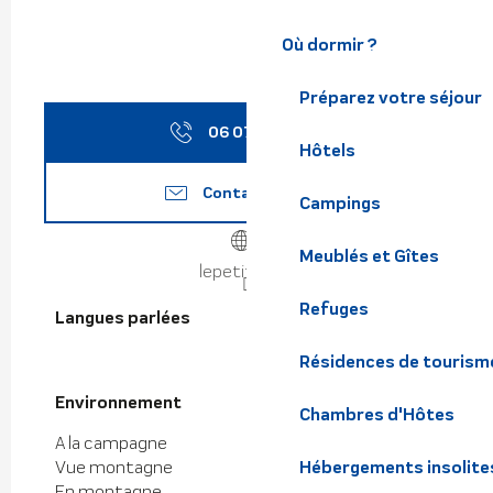
Où dormir ?
Préparez votre séjour
06 07 17 98
▒▒
Hôtels
Contactez-nous
Campings
Meublés et Gîtes
lepetitroc.fr
Refuges
Langues parlées
Langues parlées
Résidences de tourism
Environnement
Environnement
Chambres d'Hôtes
A la campagne
Vue montagne
Hébergements insolite
En montagne