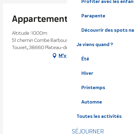
Profiter avec les enfan
Parapente
Appartement Le Petit Roc
Découvrir des spots na
Altitude : 1000m
51 chemin Combe Barbouse, Saint-Bernard-du-
Je viens quand ?
Touvet, 38660 Plateau-des-Petites-Roches
M'y rendre
Été
Hiver
Printemps
Automne
Toutes les activités
SÉJOURNER