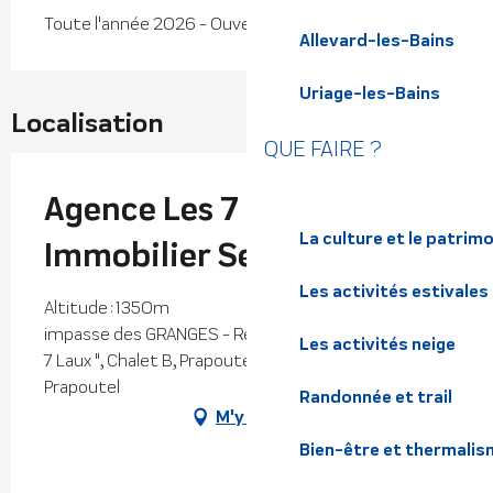
Toute l'année 2026 - Ouvert tous les jours
Allevard-les-Bains
Uriage-les-Bains
Localisation
QUE FAIRE ?
Agence Les 7 Laux
La culture et le patrim
Immobilier Services
Les activités estivales
Altitude : 1350m
impasse des GRANGES - Résidence "les Granges des
Les activités neige
7 Laux ", Chalet B, Prapoutel, 38190 Les Sept Laux
Prapoutel
Randonnée et trail
M'y rendre
Bien-être et thermalis