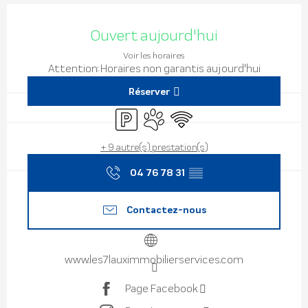
Ouverture et coordonnées
Ouvert aujourd'hui
Voir les horaires
Attention: Horaires non garantis aujourd'hui
Réserver
Parking
Animaux acceptés
WiFi
+ 9 autre(s) prestation(s)
04 76 78 31
▒▒
Contactez-nous
www.les7lauximmobilierservices.com
Page Facebook