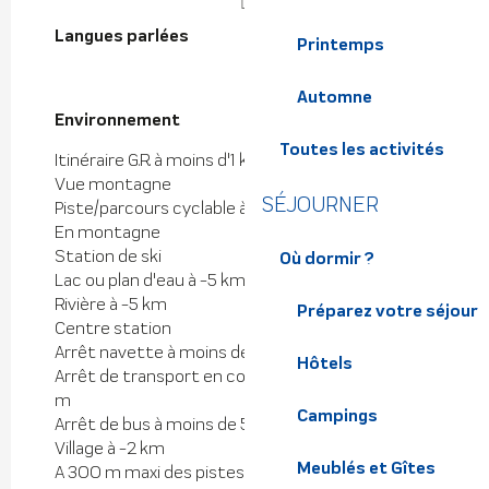
Langues parlées
Langues parlées
Printemps
Automne
Environnement
Environnement
Toutes les activités
Itinéraire G.R. à moins d'1 km
Vue montagne
SÉJOURNER
Piste/parcours cyclable à moins de 500 m
En montagne
Station de ski
Où dormir ?
Lac ou plan d'eau à -5 km
Rivière à -5 km
Préparez votre séjour
Centre station
Arrêt navette à moins de 300 m
Hôtels
Arrêt de transport en commun à moins de 500
m
Campings
Arrêt de bus à moins de 500 m
Village à -2 km
Meublés et Gîtes
A 300 m maxi des pistes