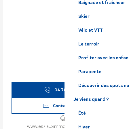
Baignade et fraîcheur
Skier
Vélo et VTT
Le terroir
Profiter avec les enfan
Parapente
Découvrir des spots na
04 76 78 31
▒▒
Je viens quand ?
Contactez-nous
Été
www.les7lauximmobilierservices.com
Hiver