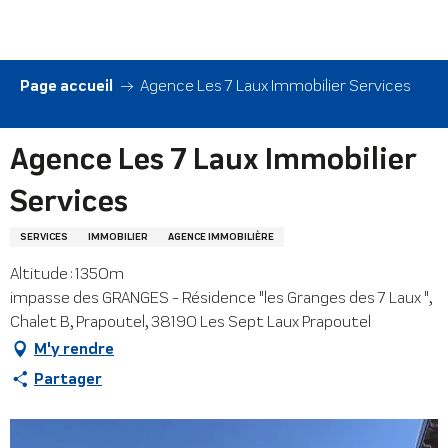
Aller
au
contenu
principal
Page accueil
Agence Les 7 Laux Immobilier Services
Agence Les 7 Laux Immobilier
Services
SERVICES
IMMOBILIER
AGENCE IMMOBILIÈRE
Altitude : 1350m
impasse des GRANGES - Résidence "les Granges des 7 Laux ",
Chalet B, Prapoutel, 38190 Les Sept Laux Prapoutel
M'y rendre
Partager