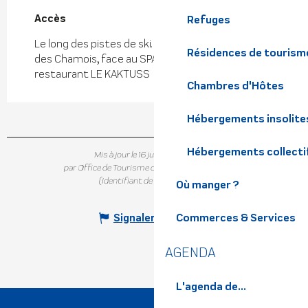
Accès
Accès
Refuges
Le long des pistes de ski. Au départ du télésiège
Résidences de tourism
des Chamois, face au SPA et à coté du
restaurant LE KAKTUSS
Chambres d'Hôtes
Hébergements insolite
Hébergements collecti
Mis à jour le 16 juillet 2026 à 15:01
par Office de Tourisme de Belledonne Chartreuse
(Identifiant de l'offre :
744149
)
Où manger ?
Commerces & Services
Signaler une erreur
AGENDA
L'agenda de...