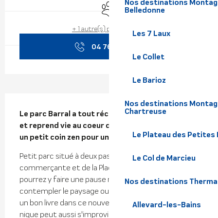
Nos destinations Montagne
Animaux acceptés
Belledonne
+ 1 autre(s) prestation(s)
Les 7 Laux
04 76 97 50
▒▒
Le Collet
Le Barioz
Description
Nos destinations Montagn
Chartreuse
Le parc Barral a tout récemment été réaménagé 
et reprend vie au coeur d'Allevard. Il est devenu 
Le Plateau des Petites
un petit coin zen pour une pause Allevardine.
Petit parc situé à deux pas de la rue Chenal 
Le Col de Marcieu
commerçante et de la Place de la résistance, vous 
pourrez y faire une pause relaxante juste pour 
Nos destinations Therma
contempler le paysage ou pourquoi pas apprécier 
un bon livre dans ce nouveau coin zen. Un pique-
Allevard-les-Bains
nique peut aussi s'improviser sur ces jolis bancs 