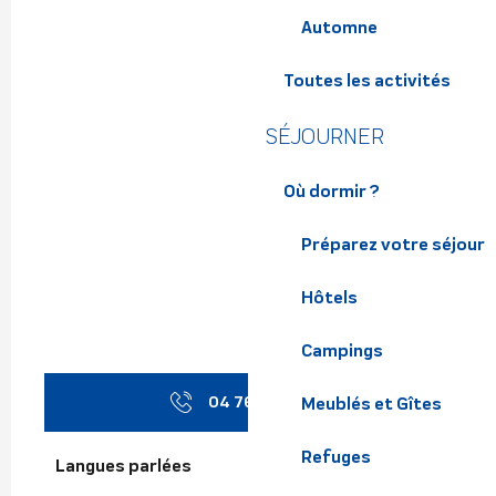
Automne
Toutes les activités
SÉJOURNER
Où dormir ?
Préparez votre séjour
Hôtels
Campings
04 76 97 50
▒▒
Meublés et Gîtes
Refuges
Langues parlées
Langues parlées