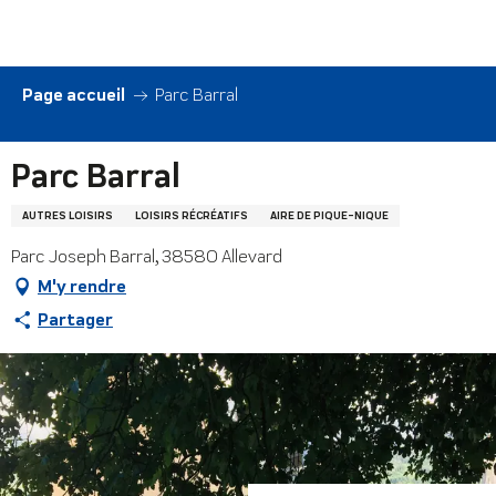
Aller
au
contenu
principal
Page accueil
Parc Barral
Parc Barral
AUTRES LOISIRS
LOISIRS RÉCRÉATIFS
AIRE DE PIQUE-NIQUE
Parc Joseph Barral, 38580 Allevard
M'y rendre
Partager