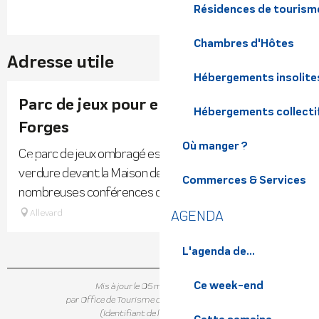
Résidences de tourism
Chambres d'Hôtes
Adresse utile
Hébergements insolite
Parc de jeux pour enfants au Parc des
Hébergements collecti
Forges
Où manger ?
Ce parc de jeux ombragé est situé dans un petit coin de
verdure devant la Maison des Forges, lieu accueillant de
Commerces & Services
nombreuses conférences ou activités associative.
Allevard
AGENDA
L'agenda de...
Ce week-end
Mis à jour le 05 mars 2024 à 15:24
par Office de Tourisme de Belledonne Chartreuse
(Identifiant de l'offre :
5881971
)