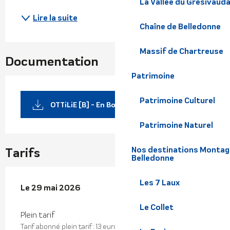
La Vallée du Grésivaud
Lire la suite
Chaîne de Belledonne
Massif de Chartreuse
Documentation
Patrimoine
Patrimoine Culturel
OTTiLiE [B] - En Boucle_Villard-Bonnot
Patrimoine Naturel
Tarifs
Nos destinations Montagne
Belledonne
Les 7 Laux
Le
Le
29 mai 2026
29 mai 2026
Le Collet
Plein tarif
Tarif abonné plein tarif : 13 euros