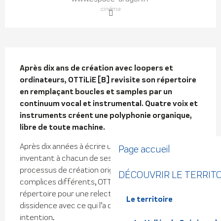
cinéma
Description
Après dix ans de création avec loopers et 
ordinateurs, OTTiLiE [B] revisite son répertoire 
en remplaçant boucles et samples par un 
continuum vocal et instrumental. Quatre voix et 
instruments créent une polyphonie organique, 
libre de toute machine.
Après dix années à écrire une chanson nouvelle, 
Page accueil
inventant à chacun de ses trois albums un 
processus de création original, avec des musiciens 
DÉCOUVRIR LE TERRIT
complices différents, OTTiLiE [B] revient sur son 
répertoire pour une relecture originale en totale 
Le territoire
dissidence avec ce qui l’a constitué.Dans une 
intention...