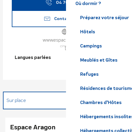
04 76 71 22
▒▒
Où dormir ?
Préparez votre séjour
Contactez-nous
Hôtels
www.espace-aragon.fr
Campings
cinéma
Langues parlées
Langues parlées
Meublés et Gîtes
Refuges
Résidences de tourism
Sur place
Chambres d'Hôtes
Hébergements insolite
En lien avec
Espace Aragon
Hébergements collecti