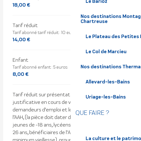
Le Barioz
18,00 €
Nos destinations Montagn
Chartreuse
Tarif réduit
Tarif abonné tarif réduit : 10 euros
Le Plateau des Petites
14,00 €
Le Col de Marcieu
Enfant
Nos destinations Therma
Tarif abonné enfant : 5 euros
8,00 €
Allevard-les-Bains
Tarif réduit sur présentation d'une pièce
Uriage-les-Bains
justificative en cours de validité : pour les
demandeurs d'emploi et les bénéficiaires du RSA, de
QUE FAIRE ?
l’AAH, (la pièce doit dater de moins de 6 mois),
jeunes de -18 ans, lycéens, étudiants de moins de
26 ans, bénéficiaires de l'ASPA (anciennement
La culture et le patrim
minimum vieillesse), groupes à partir de 8