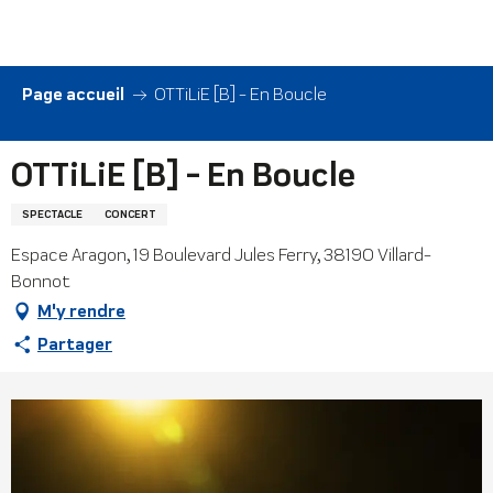
Aller
au
contenu
principal
Page accueil
OTTiLiE [B] - En Boucle
OTTiLiE [B] - En Boucle
SPECTACLE
CONCERT
Espace Aragon, 19 Boulevard Jules Ferry, 38190 Villard-
Bonnot
M'y rendre
Partager