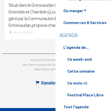
Situé dans le Grésivaudan à Villard-Bonnot (entre
Où manger ?
Grenoble et Chambéry), cet équipement culturel,
géré par la Communauté de communes Le
Commerces & Services
Grésivaudan, propose chaque année un...
Villard-Bonnot
AGENDA
L'agenda de...
Ce week-end
Mis à jour le 01 décembre 2025 à 12:54
par Communauté de Communes Le Grésivaudan
(Identifiant de l'offre :
7419008
)
Cette semaine
Signaler une erreur
Ce mois-ci
Festival Place Libre
Tout l'agenda