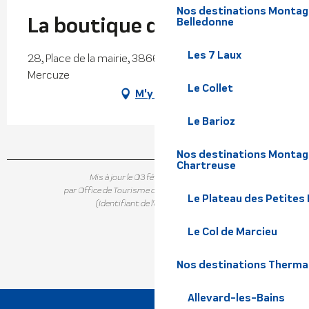
Nos destinations Montagne
La boutique d'amande
Belledonne
Les 7 Laux
28, Place de la mairie, 38660 Saint-Vincent-de-
Mercuze
Le Collet
M'y rendre
Le Barioz
Nos destinations Montagn
Chartreuse
Mis à jour le 03 février 2026 à 14:20
par Office de Tourisme de Belledonne Chartreuse
Le Plateau des Petites
(Identifiant de l'offre :
7373499
)
Le Col de Marcieu
Nos destinations Therma
Allevard-les-Bains