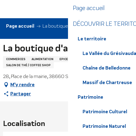
Aller
Page accueil
au
contenu
DÉCOUVRIR LE TERRIT
principal
Page accueil
La boutique d'amande
Le territoire
La boutique d'amande
La Vallée du Grésivaud
COMMERCES
ALIMENTATION
EPICERIE FINE
SALON DE THÉ / COFFEE SHOP
Chaîne de Belledonne
28, Place de la mairie, 38660 Saint-Vincent-de-Mercuze
Massif de Chartreuse
M'y rendre
Partager
Patrimoine
Patrimoine Culturel
Localisation
Patrimoine Naturel