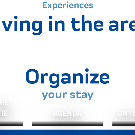
Experiences
De must-haves
iving in the ar
Lees meer over
Organize
your stay
HE
IE
AGENDA
ONTD