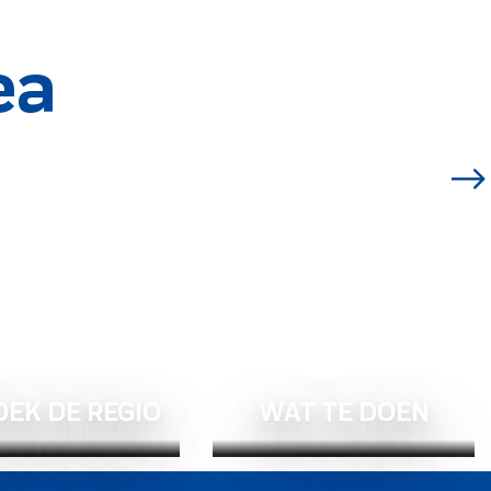
ea
EK DE REGIO
WAT TE DOEN