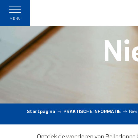
Aller
au
p
contenu
MENU
principal
Ni
t
Startpagina
PRAKTISCHE INFORMATIE
Nie
Ontdek de wonderen van Belledonne Ch