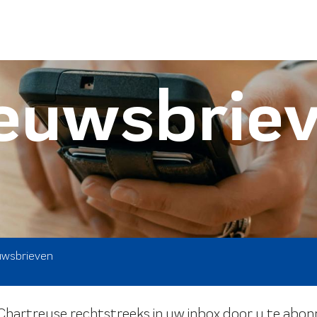
euwsbrie
uwsbrieven
artreuse rechtstreeks in uw inbox door u te abonn