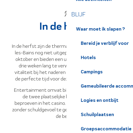
BLIJF
In de herfst
Waar moet ik slapen ?
Bereid je verblijf voor
In de herfst zijn de thermale voordelen van Allevard-
les-Bains nog niet uitgeput. De kuren lopen tot 31
Hotels
oktober en bieden een uitgelezen kans om jezelf
drie weken lang te verwennen. De afnemende
Campings
vitaliteit bij het naderen van de herfst maakt het
de perfecte tijd voor deze verjongende vakantie.
Gemeubileerde accomm
Entertainment omvat bioscoopsessies in een van
de twee plaatselijke bioscopen of je geluk
Logies en ontbijt
beproeven in het casino. Dit is ook het seizoen om
zonder schuldgevoel te genieten van lekkernijen uit
Schuilplaatsen
de bergen.
Groepsaccommodatie