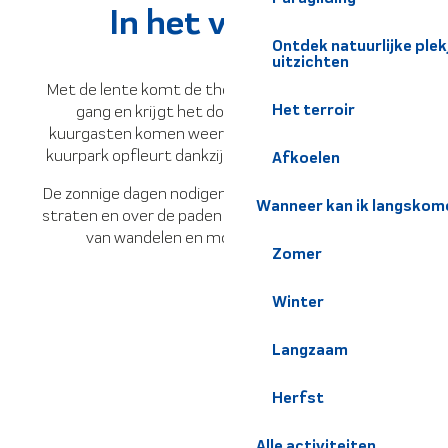
In het voorjaar
Ontdek natuurlijke pl
uitzichten
Met de lente komt de thermale activiteit weer op
Het terroir
gang en krijgt het dorp nieuwe energie. De
kuurgasten komen weer tevoorschijn, terwijl het
kuurpark opfleurt dankzij de eerste lentebloemen.
Afkoelen
De zonnige dagen nodigen uit tot wandelen door de
Wanneer kan ik langskom
straten en over de paden in de buurt, wat het begin
van wandelen en mountainbiken inluidt.
Zomer
Winter
Langzaam
Herfst
Alle activiteiten