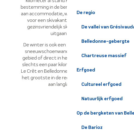
kilometer afstand. Het dorp is ideaal als
bestemming in de bergen en biedt een keur
De regio
aan accommodatie, winkels en restaurants
voor een skivakantie. Het resort biedt
gezinsvriendelijk skiën en een populair
De vallei van Grésivaud
uitgaansgebied.
Belledonne-gebergte
De winter is ook een geweldige tijd om te
sneeuwschoenwandelen, in het Allevard
Chartreuse massief
gebied of direct in het Barioz skigebied, op
slechts een paar kilometer afstand, vlakbij
Erfgoed
Le Crêt en Belledonne. Dit noordse gebied is
het grootste in de regio, met 52 kilometer
aan langlaufloipes.
Cultureel erfgoed
Natuurlijk erfgoed
Op de bergketen van Bel
De Barioz