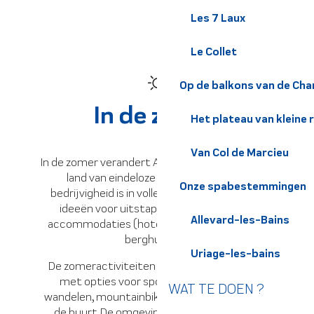
Les 7 Laux
Le Collet
Op de balkons van de Cha
In de zomer
Het plateau van kleine 
Van Col de Marcieu
In de zomer verandert Allevard-les-Bains in een
land van eindeloze mogelijkheden. De
Onze spabestemmingen
bedrijvigheid is in volle gang en biedt tal van
ideeën voor uitstapjes en verschillende
Allevard-les-Bains
accommodaties (hotels, gîtes, campings of
berghutten).
Uriage-les-bains
De zomeractiviteiten floreren in het resort,
met opties voor sportliefhebbers zoals
WAT TE DOEN ?
wandelen, mountainbiken of boomklimmen in
de buurt. De omgeving is rijk aan culturele