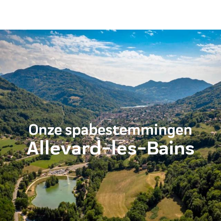
Aller
au
contenu
principal
Onze spabestemmingen
Allevard-les-Bains