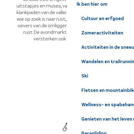
Ik ben hier om
uitstapjes en musea, van het IJzeren Pad tot de
klankpaden van de vallei van de Haut-Bréda. Voor
Cultuur en erfgoed
wie op zoek is naar rust, bieden de schaduwrijke
oevers van de omliggende meren een oase van
rust. De avondmarkt en zomerconcerten
Zomeractiviteiten
versterken ook de kuurervaring.
Activiteiten in de snee
Wandelen en trailrunni
Ski
Fietsen en mountainbi
Wellness- en spabehan
Genieten van het leven
Paragliding