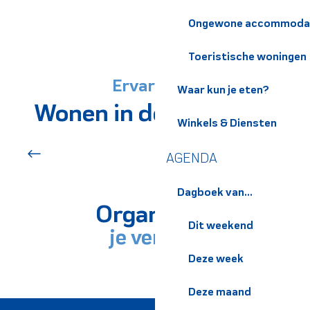
Ongewone accommoda
Toeristische woningen
Ervaringen
Waar kun je eten?
Wonen in de omgeving
Winkels & Diensten
De must-haves
AGENDA
Dagboek van...
Organiseer
Dit weekend
je verblijf
Deze week
PRAKTISCHE INFORMATIE
Deze maand