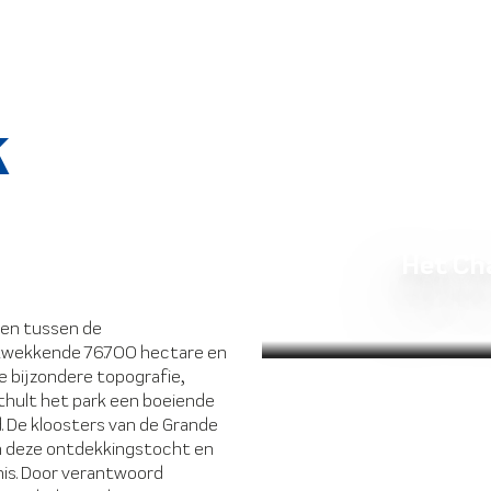
k
e
Het Ch
gen tussen de
ukwekkende 76.700 hectare en
e bijzondere topografie,
thult het park een boeiende
. De kloosters van de Grande
n deze ontdekkingstocht en
is. Door verantwoord