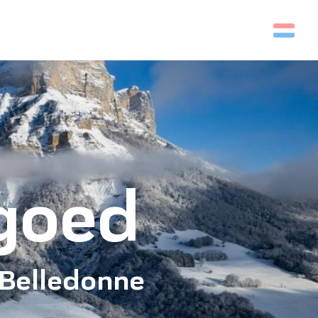
Zoek op
fgoed
 Belledonne