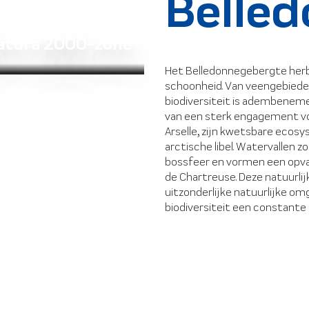
Belle
atura 2000-zone
Het Belledonnegebergte her
schoonheid. Van veengebieden 
biodiversiteit is adembenemen
van een sterk engagement vo
Arselle, zijn kwetsbare ecos
arctische libel. Watervallen 
bossfeer en vormen een opva
de Chartreuse. Deze natuurlij
uitzonderlijke natuurlijke o
biodiversiteit een constante pr