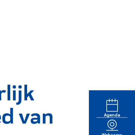
lijk
ed van
Agenda
Webcams