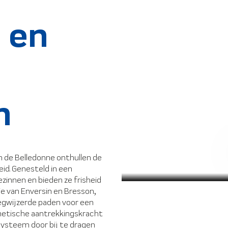
 en
n
n de Belledonne onthullen de
id. Genesteld in een
ezinnen en bieden ze frisheid
ie van Enversin en Bresson,
wegwijzerde paden voor een
thetische aantrekkingskracht
osysteem door bij te dragen