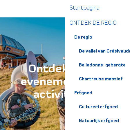
Aller
Startpagina
au
contenu
ONTDEK DE REGIO
principal
De regio
De vallei van Grésivaud
Ontdek lokale
Belledonne-gebergte
evenementen en
Chartreuse massief
activiteiten
Erfgoed
Cultureel erfgoed
Natuurlijk erfgoed