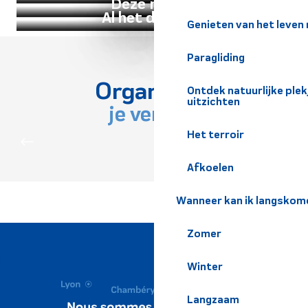
Deze maand
Al het dagboek
Genieten van het leven
Paragliding
Organiseer
Ontdek natuurlijke pl
uitzichten
je verblijf
BLIJF
Het terroir
Afkoelen
Wanneer kan ik langskom
Zomer
Winter
Langzaam