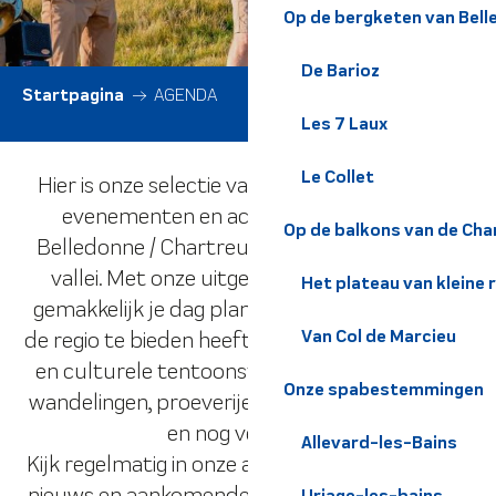
Op de bergketen van Bel
De Barioz
Startpagina
AGENDA
Les 7 Laux
Le Collet
Hier is onze selectie van niet te missen lokale
evenementen en activiteiten in de regio
Op de balkons van de Cha
Belledonne / Chartreuse en de Grésivaudan-
vallei. Met onze uitgebreide agenda kun je
Het plateau van kleine 
gemakkelijk je dag plannen en ontdekken wat
Van Col de Marcieu
de regio te bieden heeft, van levendige festivals
en culturele tentoonstellingen tot begeleide
Onze spabestemmingen
wandelingen, proeverijen van lokale gerechten
en nog veel meer.
Allevard-les-Bains
Kijk regelmatig in onze agenda voor het laatste
nieuws en aankomende evenementen. Of je nu
Uriage-les-bains