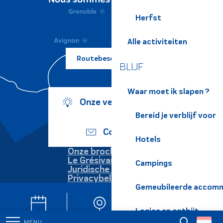
Herfst
Alle activiteiten
Routebeschrijving ?
BLIJF
Waar moet ik slapen ?
Onze verplichtingen
Bereid je verblijf voor
Contact
Hotels
Onze brochures
Le Grésivaudan
Campings
Juridische informatie
Privacybeleid
Gemeubileerde accomm
Logies en ontbijt
Agenda
Webcams
Nieuwsbrieven
MENU