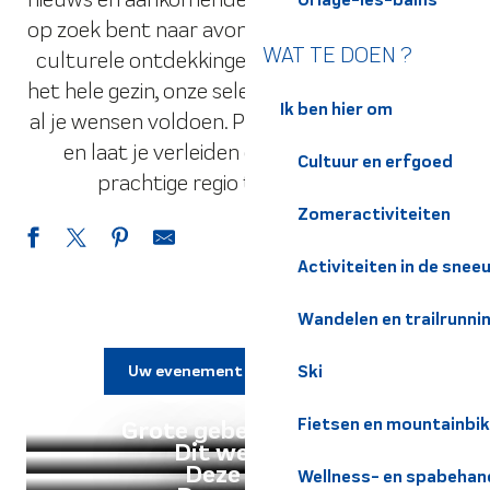
op zoek bent naar avontuur in de buitenlucht,
WAT TE DOEN ?
culturele ontdekkingen of ontspanning voor
het hele gezin, onze selectie activiteiten zal aan
Ik ben hier om
al je wensen voldoen. Plan nu je volgende uitje
en laat je verleiden door alles wat onze
Cultuur en erfgoed
prachtige regio te bieden heeft!
Zomeractiviteiten
Activiteiten in de snee
Wandelen en trailrunni
Ski
Uw evenement communiceren
Fietsen en mountainbi
Grote gebeurtenissen
Dit weekend
Deze week
Wellness- en spabehan