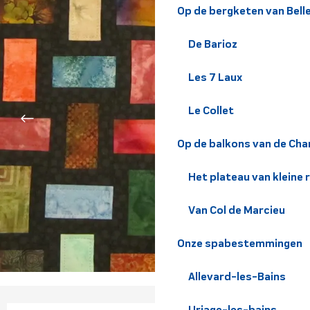
Op de bergketen van Bel
De Barioz
Les 7 Laux
Le Collet
Op de balkons van de Cha
Het plateau van kleine 
Van Col de Marcieu
Onze spabestemmingen
Allevard-les-Bains
Uriage-les-bains