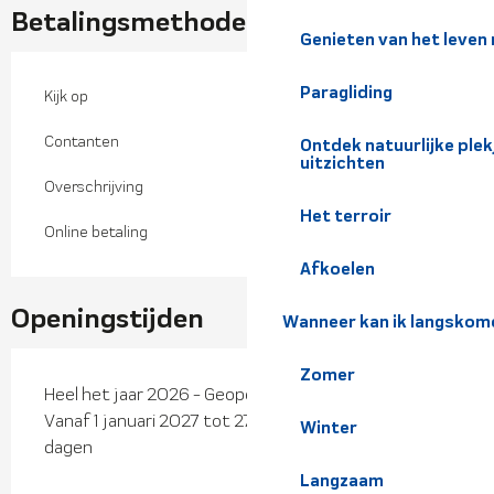
Betalingsmethoden
Genieten van het leven
Paragliding
Kijk op
Contanten
Ontdek natuurlijke pl
uitzichten
Overschrijving
Het terroir
Online betaling
Afkoelen
Openingstijden
Wanneer kan ik langskom
Zomer
Heel het jaar 2026 - Geopend alle dagen
Vanaf 1 januari 2027 tot 27 mei 2027 - Geopend alle
Winter
dagen
Langzaam