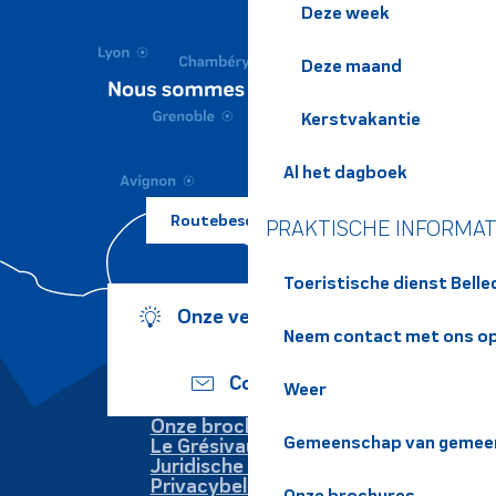
Deze week
Deze maand
Kerstvakantie
Al het dagboek
Routebeschrijving ?
PRAKTISCHE INFORMAT
Toeristische dienst Bell
Onze verplichtingen
Neem contact met ons o
Contact
Weer
Onze brochures
Gemeenschap van gemeen
Le Grésivaudan
Juridische informatie
Privacybeleid
Onze brochures