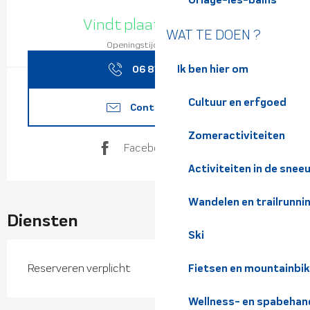
Openingstijden en contact
Vindt plaats vandaag
WAT TE DOEN ?
Openingstijden bekijken
Ik ben hier om
06 81 14 39
▒▒
Cultuur en erfgoed
Contacteer ons
Zomeractiviteiten
Facebook pagina
Activiteiten in de snee
Wandelen en trailrunni
Diensten
Ski
Reserveren verplicht
Fietsen en mountainbi
Wellness- en spabehan