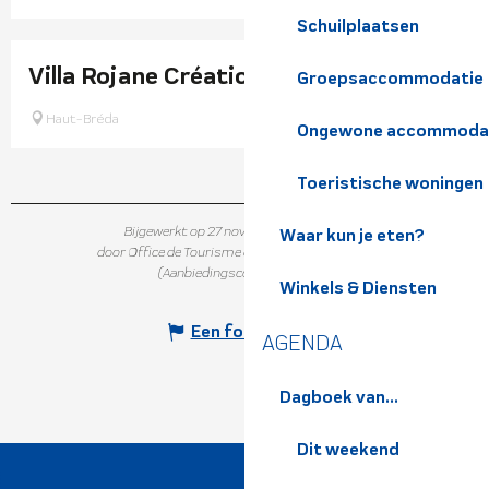
Schuilplaatsen
Villa Rojane Créations
Groepsaccommodatie
Haut-Bréda
Ongewone accommoda
Toeristische woningen
Bijgewerkt op 27 november 2025 in 16:24
Waar kun je eten?
door Office de Tourisme de Belledonne Chartreuse
(Aanbiedingscode :
7320022
)
Winkels & Diensten
Een fout melden
AGENDA
Dagboek van...
Dit weekend