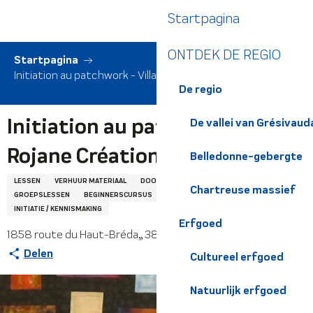
Aller
Startpagina
au
contenu
ONTDEK DE REGIO
principal
Startpagina
Initiation au patchwork - Villa Rojane Créations
De regio
Initiation au patchwork - Villa
De vallei van Grésivaud
Rojane Créations
Belledonne-gebergte
LESSEN
VERHUUR MATERIAAL
DOOR DE WEEK
RONDREIS
CURSUS
Chartreuse massief
GROEPSLESSEN
BEGINNERSCURSUS
CURSUS VOOR GEVORDERDEN
INITIATIE / KENNISMAKING
Erfgoed
1858 route du Haut-Bréda,, 38580 Haut-Bréda
Delen
Cultureel erfgoed
Natuurlijk erfgoed