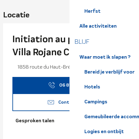
Herfst
Locatie
Alle activiteiten
Initiation au patchwork -
BLIJF
Villa Rojane Créations
Waar moet ik slapen ?
1858 route du Haut-Bréda,, 38580 Haut-Bréda
Bereid je verblijf voor
06 81 14 39
▒▒
Hotels
Campings
Contacteer ons
Gemeubileerde accomm
Gesproken talen
Gesproken talen
Logies en ontbijt